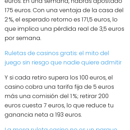
euros. En una semana, habrás apostado
175 euros. Con una ventaja de la casa del
2 %, el esperado retorno es 171,5 euros, lo
que implica una pérdida real de 3,5 euros
por semana.
Ruletas de casinos gratis: el mito del
juego sin riesgo que nadie quiere admitir
Y si cada retiro supera los 100 euros, el
casino cobra una tarifa fija de 5 euros
más una comisión del 1 %; retirar 200
euros cuesta 7 euros, lo que reduce tu
ganancia neta a 193 euros.
La mesa ruleta casino no es un parque