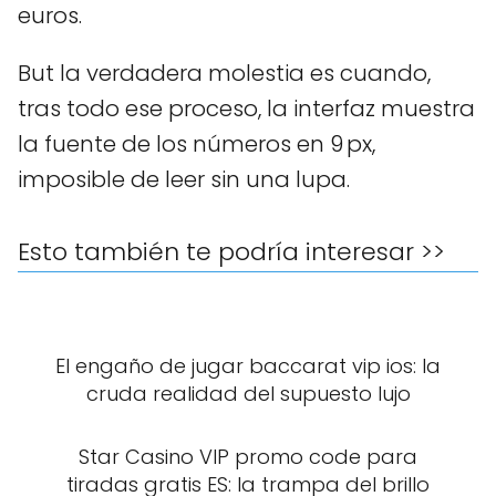
euros.
But la verdadera molestia es cuando,
tras todo ese proceso, la interfaz muestra
la fuente de los números en 9 px,
imposible de leer sin una lupa.
Esto también te podría interesar >>
El engaño de jugar baccarat vip ios: la
cruda realidad del supuesto lujo
Star Casino VIP promo code para
tiradas gratis ES: la trampa del brillo