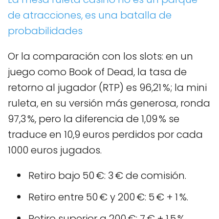
de atracciones, es una batalla de
probabilidades
Or la comparación con los slots: en un
juego como Book of Dead, la tasa de
retorno al jugador (RTP) es 96,21 %; la mini
ruleta, en su versión más generosa, ronda
97,3 %, pero la diferencia de 1,09 % se
traduce en 10,9 euros perdidos por cada
1000 euros jugados.
Retiro bajo 50 €: 3 € de comisión.
Retiro entre 50 € y 200 €: 5 € + 1 %.
Retiro superior a 200 €: 7 € + 1,5 %.