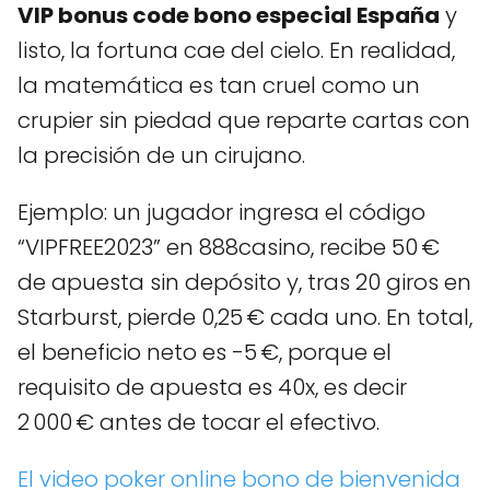
VIP bonus code bono especial España
y
listo, la fortuna cae del cielo. En realidad,
la matemática es tan cruel como un
crupier sin piedad que reparte cartas con
la precisión de un cirujano.
Ejemplo: un jugador ingresa el código
“VIPFREE2023” en 888casino, recibe 50 €
de apuesta sin depósito y, tras 20 giros en
Starburst, pierde 0,25 € cada uno. En total,
el beneficio neto es -5 €, porque el
requisito de apuesta es 40x, es decir
2 000 € antes de tocar el efectivo.
El video poker online bono de bienvenida