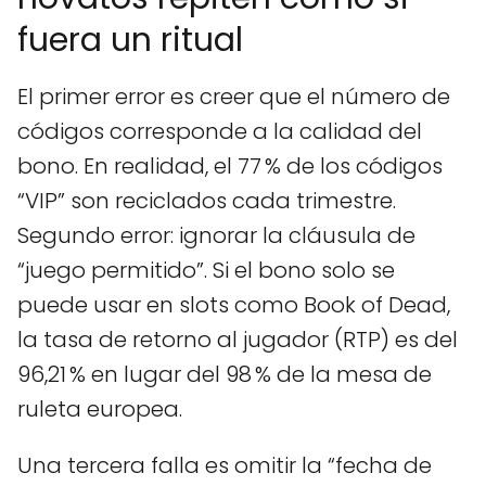
fuera un ritual
El primer error es creer que el número de
códigos corresponde a la calidad del
bono. En realidad, el 77 % de los códigos
“VIP” son reciclados cada trimestre.
Segundo error: ignorar la cláusula de
“juego permitido”. Si el bono solo se
puede usar en slots como Book of Dead,
la tasa de retorno al jugador (RTP) es del
96,21 % en lugar del 98 % de la mesa de
ruleta europea.
Una tercera falla es omitir la “fecha de