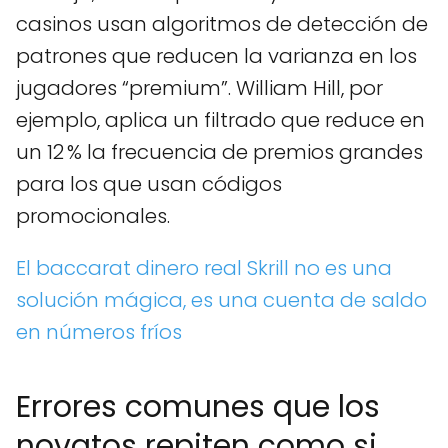
casinos usan algoritmos de detección de
patrones que reducen la varianza en los
jugadores “premium”. William Hill, por
ejemplo, aplica un filtrado que reduce en
un 12 % la frecuencia de premios grandes
para los que usan códigos
promocionales.
El baccarat dinero real Skrill no es una
solución mágica, es una cuenta de saldo
en números fríos
Errores comunes que los
novatos repiten como si