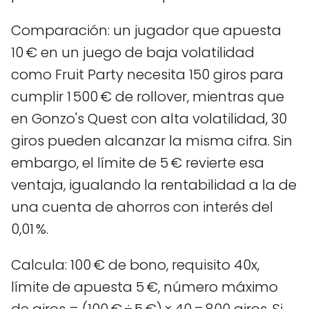
Comparación: un jugador que apuesta
10 € en un juego de baja volatilidad
como Fruit Party necesita 150 giros para
cumplir 1 500 € de rollover, mientras que
en Gonzo's Quest con alta volatilidad, 30
giros pueden alcanzar la misma cifra. Sin
embargo, el límite de 5 € revierte esa
ventaja, igualando la rentabilidad a la de
una cuenta de ahorros con interés del
0,01 %.
Calcula: 100 € de bono, requisito 40x,
límite de apuesta 5 €, número máximo