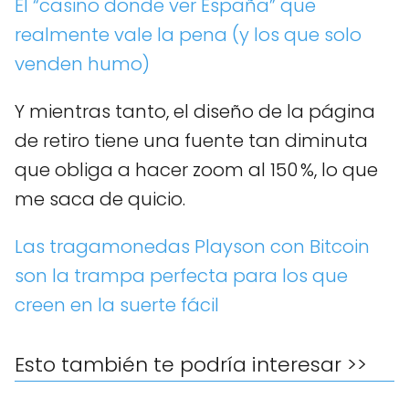
El “casino donde ver España” que
realmente vale la pena (y los que solo
venden humo)
Y mientras tanto, el diseño de la página
de retiro tiene una fuente tan diminuta
que obliga a hacer zoom al 150 %, lo que
me saca de quicio.
Las tragamonedas Playson con Bitcoin
son la trampa perfecta para los que
creen en la suerte fácil
Esto también te podría interesar >>