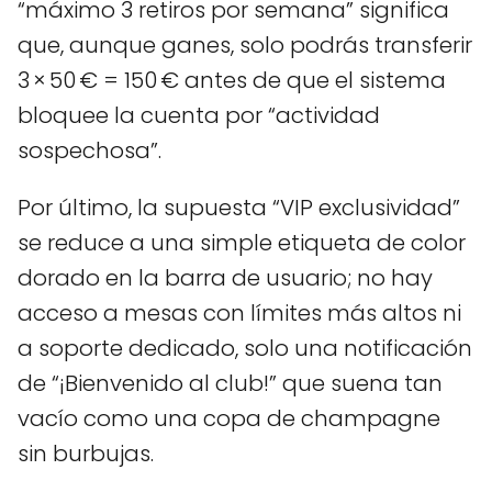
“máximo 3 retiros por semana” significa
que, aunque ganes, solo podrás transferir
3 × 50 € = 150 € antes de que el sistema
bloquee la cuenta por “actividad
sospechosa”.
Por último, la supuesta “VIP exclusividad”
se reduce a una simple etiqueta de color
dorado en la barra de usuario; no hay
acceso a mesas con límites más altos ni
a soporte dedicado, solo una notificación
de “¡Bienvenido al club!” que suena tan
vacío como una copa de champagne
sin burbujas.