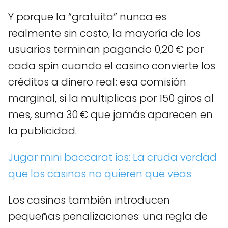
Y porque la “gratuita” nunca es
realmente sin costo, la mayoría de los
usuarios terminan pagando 0,20 € por
cada spin cuando el casino convierte los
créditos a dinero real; esa comisión
marginal, si la multiplicas por 150 giros al
mes, suma 30 € que jamás aparecen en
la publicidad.
Jugar mini baccarat ios: La cruda verdad
que los casinos no quieren que veas
Los casinos también introducen
pequeñas penalizaciones: una regla de