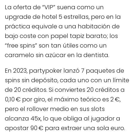
La oferta de “VIP” suena como un
upgrade de hotel 5 estrellas, pero en la
práctica equivale a una habitación de
bajo coste con papel tapiz barato; los
“free spins” son tan útiles como un
caramelo sin azúcar en la dentista.
En 2023, partypoker lanzó 7 paquetes de
spins sin depósito, cada uno con un límite
de 20 créditos. Si conviertes 20 créditos a
0,10 € por giro, el máximo teórico es 2 €,
pero el rollover medio en sus slots
alcanza 45x, lo que obliga al jugador a
apostar 90 € para extraer una sola euro.