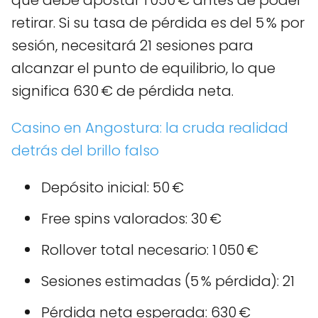
que debe apostar 1 050 € antes de poder
retirar. Si su tasa de pérdida es del 5 % por
sesión, necesitará 21 sesiones para
alcanzar el punto de equilibrio, lo que
significa 630 € de pérdida neta.
Casino en Angostura: la cruda realidad
detrás del brillo falso
Depósito inicial: 50 €
Free spins valorados: 30 €
Rollover total necesario: 1 050 €
Sesiones estimadas (5 % pérdida): 21
Pérdida neta esperada: 630 €