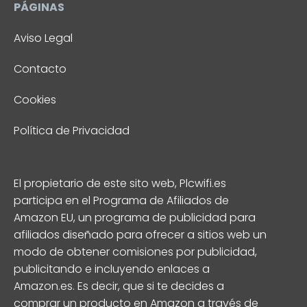
PÁGINAS
Aviso Legal
Contacto
Cookies
Política de Privacidad
El propietario de este sito web, Plcwifi.es
participa en el Programa de Afiliados de
Amazon EU, un programa de publicidad para
afiliados diseñado para ofrecer a sitios web un
modo de obtener comisiones por publicidad,
publicitando e incluyendo enlaces a
Amazon.es. Es decir, que si te decides a
comprar un producto en Amazon a través de