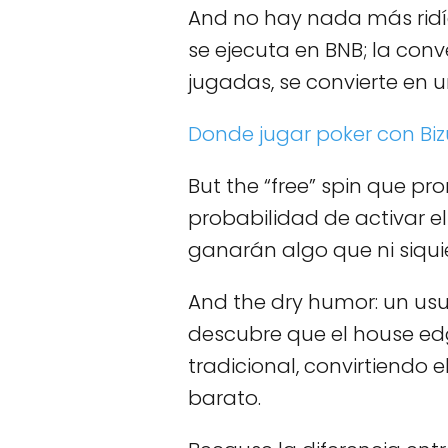
And no hay nada más ridíc
se ejecuta en BNB; la conv
jugadas, se convierte en u
Donde jugar poker con Biz
But the “free” spin que p
probabilidad de activar el 
ganarán algo que ni siqui
And the dry humor: un usu
descubre que el house edg
tradicional, convirtiendo 
barato.