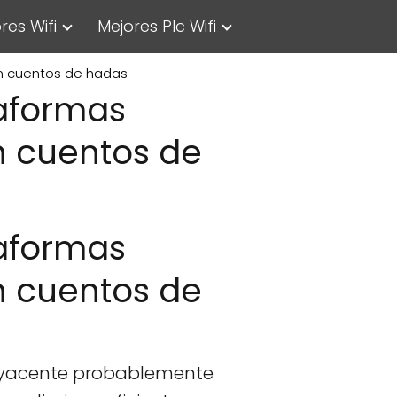
res Wifi
Mejores Plc Wifi
in cuentos de hadas
taformas
n cuentos de
taformas
n cuentos de
 subyacente probablemente