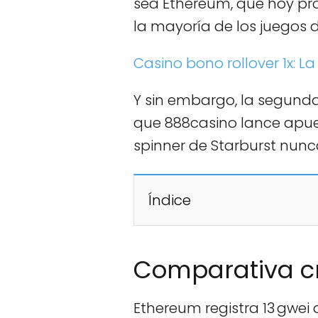
sea Ethereum, que hoy proc
la mayoría de los juegos
Casino bono rollover 1x: La
Y sin embargo, la segund
que 888casino lance apues
spinner de Starburst nunca
Índice
Comparativa cr
Ethereum registra 13 gwe