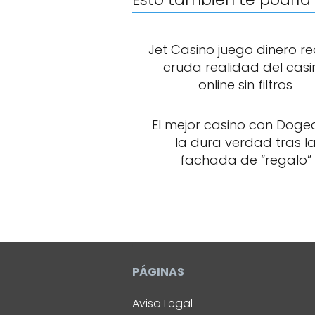
Jet Casino juego dinero rea
cruda realidad del casi
online sin filtros
El mejor casino con Dogec
la dura verdad tras l
fachada de “regalo”
PÁGINAS
Aviso Legal