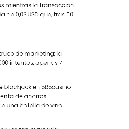
s mientras la transacción
a de 0,03 USD que, tras 50
ruco de marketing: la
 000 intentos, apenas 7
e blackjack en 888casino
uenta de ahorros
de una botella de vino