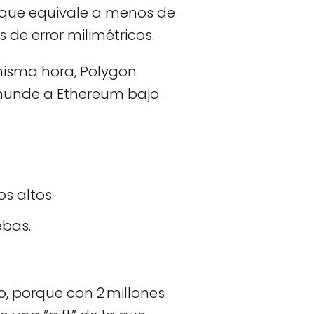
o que equivale a menos de
 de error milimétricos.
misma hora, Polygon
a hunde a Ethereum bajo
s altos.
ebas.
o, porque con 2 millones