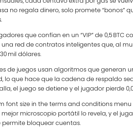
suales, cada centavo extra por gas se vuelve
sa no regala dinero, solo promete “bonos” q
.
 jugadores que confían en un “VIP” de 0,5 BTC 
a red de contratos inteligentes que, al mult
0 mil dólares.
es de juegos usan algoritmos que generan una
d, lo que hace que la cadena de respaldo se
lla, el juego se detiene y el jugador pierde 0
mm font size in the terms and conditions menu 
 mejor microscopio portátil lo revela, y el ju
 permite bloquear cuentas.