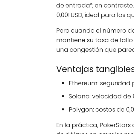
de entrada”; en contraste
0,001 USD, ideal para los 
Pero cuando el número de 
mantiene su tasa de fallo
una congestión que parece 
Ventajas tangible
Ethereum: seguridad pr
Solana: velocidad de 
Polygon: costos de 0,0
En la práctica, PokerStar