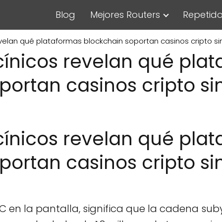
Blog
Mejores Routers
Repetido
evelan qué plataformas blockchain soportan casinos cripto s
cínicos revelan qué pla
portan casinos cripto si
cínicos revelan qué pla
portan casinos cripto si
 BTC en la pantalla, significa que la cadena