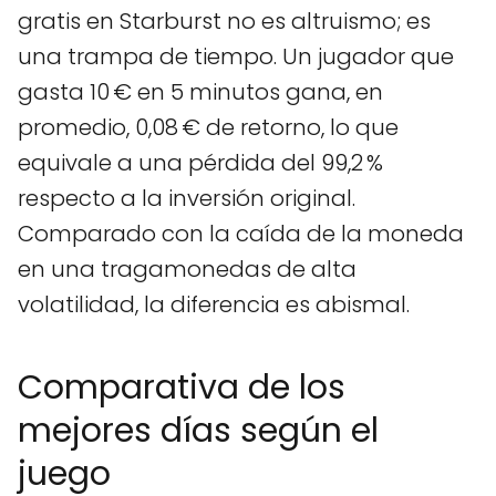
gratis en Starburst no es altruismo; es
una trampa de tiempo. Un jugador que
gasta 10 € en 5 minutos gana, en
promedio, 0,08 € de retorno, lo que
equivale a una pérdida del 99,2 %
respecto a la inversión original.
Comparado con la caída de la moneda
en una tragamonedas de alta
volatilidad, la diferencia es abismal.
Comparativa de los
mejores días según el
juego