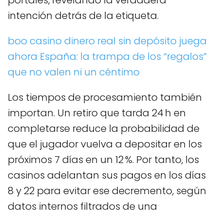
portales, revelando la verdadera
intención detrás de la etiqueta.
boo casino dinero real sin depósito juega
ahora España: la trampa de los “regalos”
que no valen ni un céntimo
Los tiempos de procesamiento también
importan. Un retiro que tarda 24 h en
completarse reduce la probabilidad de
que el jugador vuelva a depositar en los
próximos 7 días en un 12 %. Por tanto, los
casinos adelantan sus pagos en los días
8 y 22 para evitar ese decremento, según
datos internos filtrados de una