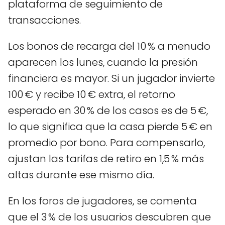
plataforma de seguimiento de
transacciones.
Los bonos de recarga del 10 % a menudo
aparecen los lunes, cuando la presión
financiera es mayor. Si un jugador invierte
100 € y recibe 10 € extra, el retorno
esperado en 30 % de los casos es de 5 €,
lo que significa que la casa pierde 5 € en
promedio por bono. Para compensarlo,
ajustan las tarifas de retiro en 1,5 % más
altas durante ese mismo día.
En los foros de jugadores, se comenta
que el 3 % de los usuarios descubren que