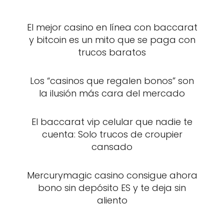
El mejor casino en línea con baccarat
y bitcoin es un mito que se paga con
trucos baratos
Los “casinos que regalen bonos” son
la ilusión más cara del mercado
El baccarat vip celular que nadie te
cuenta: Solo trucos de croupier
cansado
Mercurymagic casino consigue ahora
bono sin depósito ES y te deja sin
aliento