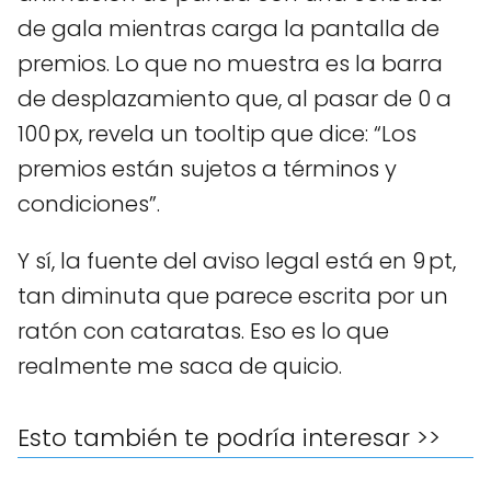
de gala mientras carga la pantalla de
premios. Lo que no muestra es la barra
de desplazamiento que, al pasar de 0 a
100 px, revela un tooltip que dice: “Los
premios están sujetos a términos y
condiciones”.
Y sí, la fuente del aviso legal está en 9 pt,
tan diminuta que parece escrita por un
ratón con cataratas. Eso es lo que
realmente me saca de quicio.
Esto también te podría interesar >>