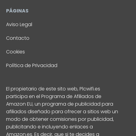
PÁGINAS
Aviso Legal
Contacto
Cookies
Política de Privacidad
El propietario de este sito web, Plcwifi.es
participa en el Programa de Afiliados de
Amazon EU, un programa de publicidad para
afiliados diseñado para ofrecer a sitios web un
modo de obtener comisiones por publicidad,
publicitando e incluyendo enlaces a
Amazon.es. Es decir, que si te decides a