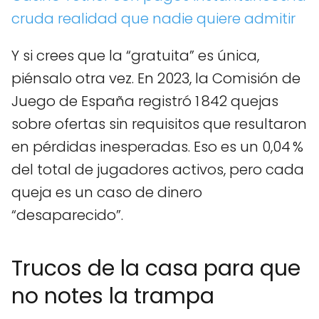
cruda realidad que nadie quiere admitir
Y si crees que la “gratuita” es única,
piénsalo otra vez. En 2023, la Comisión de
Juego de España registró 1 842 quejas
sobre ofertas sin requisitos que resultaron
en pérdidas inesperadas. Eso es un 0,04 %
del total de jugadores activos, pero cada
queja es un caso de dinero
“desaparecido”.
Trucos de la casa para que
no notes la trampa