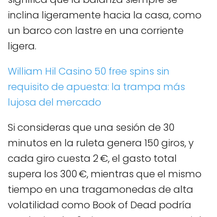
inclina ligeramente hacia la casa, como
un barco con lastre en una corriente
ligera.
William Hil Casino 50 free spins sin
requisito de apuesta: la trampa más
lujosa del mercado
Si consideras que una sesión de 30
minutos en la ruleta genera 150 giros, y
cada giro cuesta 2 €, el gasto total
supera los 300 €, mientras que el mismo
tiempo en una tragamonedas de alta
volatilidad como Book of Dead podría