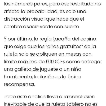
los números pares, pero ese resaltado no
afecta la probabilidad; es solo una
distracción visual que hace que el
cerebro asocie verde con suerte.
Y por último, la regla tacaña del casino
que exige que los “giros gratuitos” de la
ruleta solo se apliquen en mesas con
límite máximo de 0,10 €. Es como entregar
una galleta de juguete a un niño
hambriento; la ilusión es la única
recompensa.
Todo este análisis lleva a la conclusión
inevitable de que la ruleta tablero no es