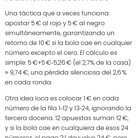
Una táctica que a veces funciona:
apostar 5 € al rojo y 5 € al negro
simultáneamente, garantizando un
retorno de 10 € si la bola cae en cualquier
número excepto el cero. El cálculo es
simple: 5 €+5 €‑5,26 € (el 2,7% de la casa)
≈ 9,74 €, una pérdida silenciosa del 2,6 %
en cada ronda.
Otra idea loca es colocar 1 € en cada
número de la fila 1‑12 y 13‑24, ignorando la
tercera docena. 12 apuestas suman 12 €,
y si la bola cae en cualquiera de esos 24
números, el pago 2:1 devuelve 24 €, pero