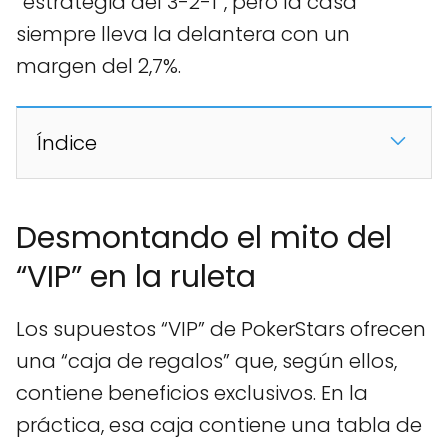
“estrategia del 3-2-1”, pero la casa
siempre lleva la delantera con un
margen del 2,7%.
Índice
Desmontando el mito del
“VIP” en la ruleta
Los supuestos “VIP” de PokerStars ofrecen
una “caja de regalos” que, según ellos,
contiene beneficios exclusivos. En la
práctica, esa caja contiene una tabla de