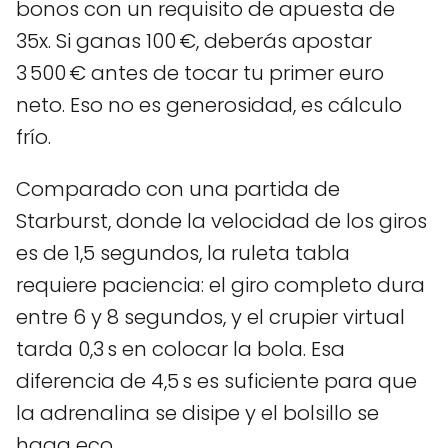
bonos con un requisito de apuesta de
35x. Si ganas 100 €, deberás apostar
3 500 € antes de tocar tu primer euro
neto. Eso no es generosidad, es cálculo
frío.
Comparado con una partida de
Starburst, donde la velocidad de los giros
es de 1,5 segundos, la ruleta tabla
requiere paciencia: el giro completo dura
entre 6 y 8 segundos, y el crupier virtual
tarda 0,3 s en colocar la bola. Esa
diferencia de 4,5 s es suficiente para que
la adrenalina se disipe y el bolsillo se
haga eco.