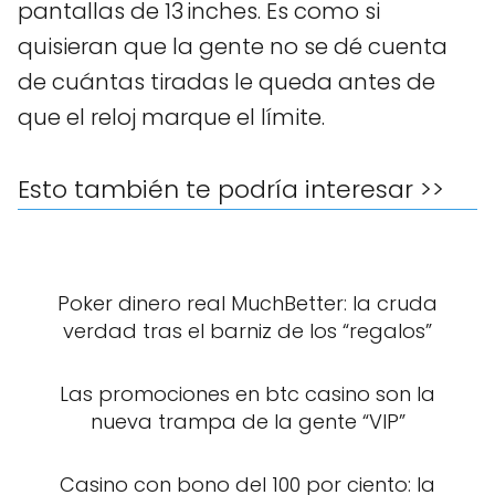
pantallas de 13 inches. Es como si
quisieran que la gente no se dé cuenta
de cuántas tiradas le queda antes de
que el reloj marque el límite.
Esto también te podría interesar >>
Poker dinero real MuchBetter: la cruda
verdad tras el barniz de los “regalos”
Las promociones en btc casino son la
nueva trampa de la gente “VIP”
Casino con bono del 100 por ciento: la