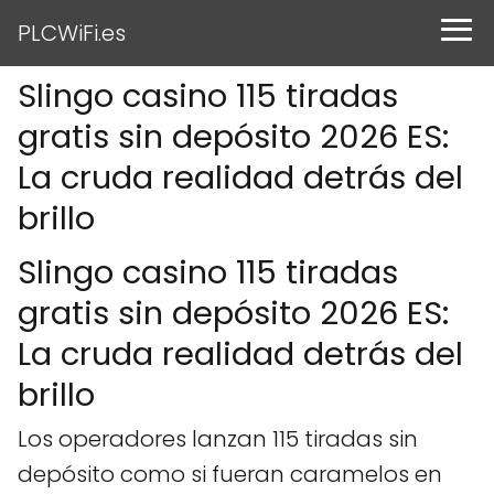
PLCWiFi.es
Slingo casino 115 tiradas
gratis sin depósito 2026 ES:
La cruda realidad detrás del
brillo
Slingo casino 115 tiradas
gratis sin depósito 2026 ES:
La cruda realidad detrás del
brillo
Los operadores lanzan 115 tiradas sin
depósito como si fueran caramelos en