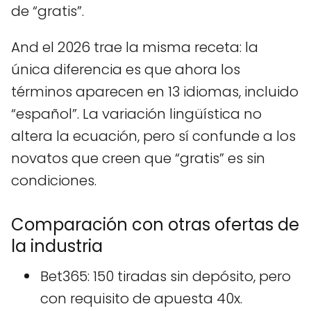
de “gratis”.
And el 2026 trae la misma receta: la
única diferencia es que ahora los
términos aparecen en 13 idiomas, incluido
“español”. La variación lingüística no
altera la ecuación, pero sí confunde a los
novatos que creen que “gratis” es sin
condiciones.
Comparación con otras ofertas de
la industria
Bet365: 150 tiradas sin depósito, pero
con requisito de apuesta 40x.