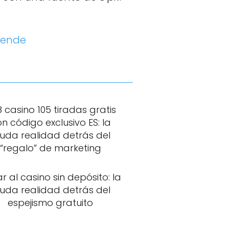
 vende
 casino 105 tiradas gratis
n código exclusivo ES: la
uda realidad detrás del
“regalo” de marketing
r al casino sin depósito: la
uda realidad detrás del
espejismo gratuito