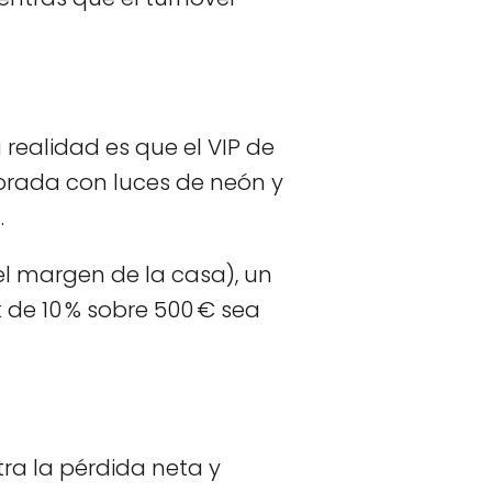
 realidad es que el VIP de
orada con luces de neón y
.
(el margen de la casa), un
de 10 % sobre 500 € sea
tra la pérdida neta y