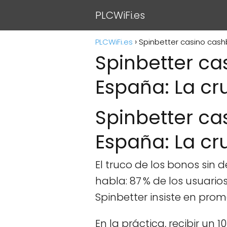
PLCWiFi.es
PLCWiFi.es
Spinbetter casino cash
Spinbetter ca
España: La cr
Spinbetter ca
España: La cr
El truco de los bonos sin
habla: 87 % de los usuario
Spinbetter insiste en prom
En la práctica, recibir un 