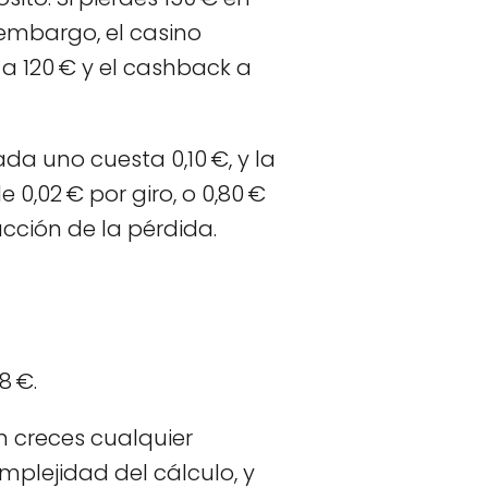
n embargo, el casino
a 120 € y el cashback a
ada uno cuesta 0,10 €, y la
 0,02 € por giro, o 0,80 €
acción de la pérdida.
8 €.
n creces cualquier
mplejidad del cálculo, y