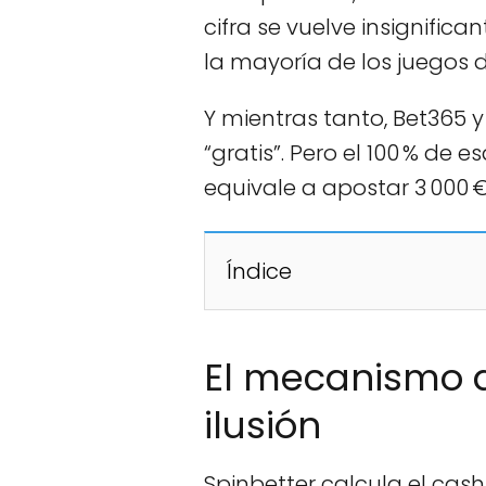
cifra se vuelve insignifi
la mayoría de los juegos d
Y mientras tanto, Bet365 
“gratis”. Pero el 100 % de
equivale a apostar 3 000 €
Índice
El mecanismo d
ilusión
Spinbetter calcula el cash