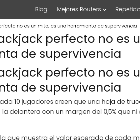
Blog
Mejores Routers
Repetido
erfecto no es un mito, es una herramienta de supervivencia
ackjack perfecto no es u
nta de supervivencia
ackjack perfecto no es u
nta de supervivencia
 cada 10 jugadores creen que una hoja de truco
a la delantera con un margen del 0,5% que ni
bla que muestra el valor esperado de cada m