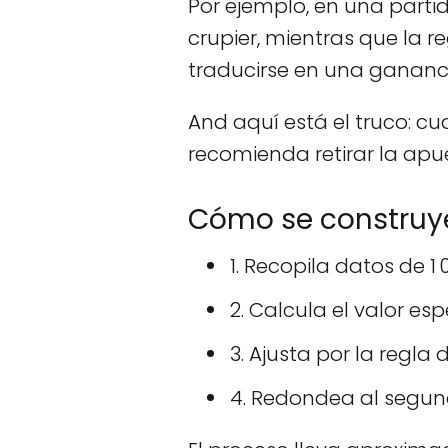
Por ejemplo, en una partid
crupier, mientras que la r
traducirse en una gananci
And aquí está el truco: cu
recomienda retirar la apue
Cómo se construye
1. Recopila datos de 1
2. Calcula el valor e
3. Ajusta por la regla 
4. Redondea al segundo