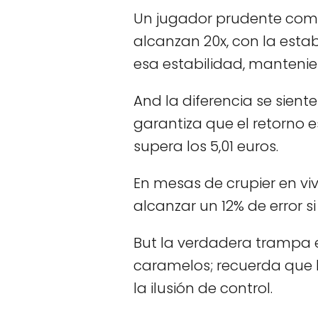
Un jugador prudente compa
alcanzan 20x, con la esta
esa estabilidad, mantenien
And la diferencia se sien
garantiza que el retorno 
supera los 5,01 euros.
En mesas de crupier en viv
alcanzar un 12% de error si
But la verdadera trampa e
caramelos; recuerda que l
la ilusión de control.