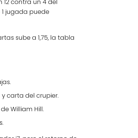
n 12 contra un 4 del
de 1 jugada puede
tas sube a 1,75, la tabla
jas.
 carta del crupier.
de William Hill.
s.