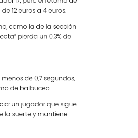
or i7, pero el retorno de
de 12 euros a 4 euros.
o, como la de la sección
fecta” pierda un 0,3% de
n menos de 0,7 segundos,
tmo de balbuceo.
encia: un jugador que sigue
 de la suerte y mantiene