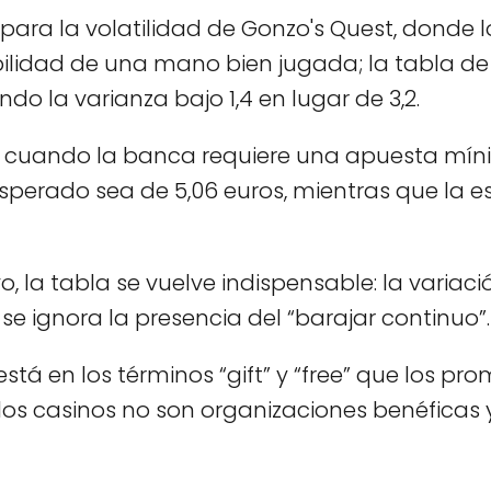
ra la volatilidad de Gonzo's Quest, donde l
bilidad de una mano bien jugada; la tabla de
do la varianza bajo 1,4 en lugar de 3,2.
te cuando la banca requiere una apuesta míni
esperado sea de 5,06 euros, mientras que la 
o, la tabla se vuelve indispensable: la variac
 se ignora la presencia del “barajar continuo”.
stá en los términos “gift” y “free” que los p
os casinos no son organizaciones benéficas y