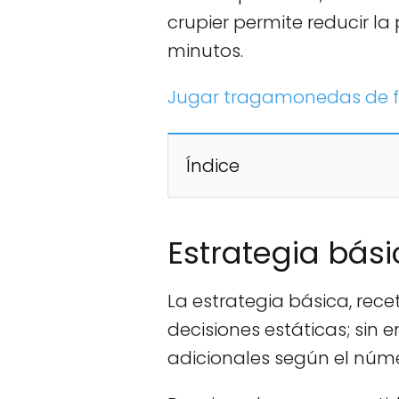
crupier permite reducir la
minutos.
Jugar tragamonedas de fa
Índice
Estrategia bás
La estrategia básica, rec
decisiones estáticas; sin 
adicionales según el núme