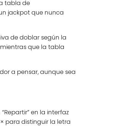
a tabla de
e un jackpot que nunca
tiva de doblar según la
mientras que la tabla
gador a pensar, aunque sea
Repartir” en la interfaz
 para distinguir la letra