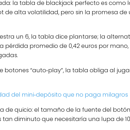
: la tabla de blackjack perfecto es como l
ot de alta volatilidad, pero sin la promesa d
tra un 6, la tabla dice plantarse; la alterna
a pérdida promedio de 0,42 euros por mano, 
ugadas.
ne botones “auto‑play”, la tabla obliga al ju
idad del mini‑depósito que no paga milagros
 de quicio: el tamaño de la fuente del botón “
 tan diminuto que necesitaría una lupa de 10×