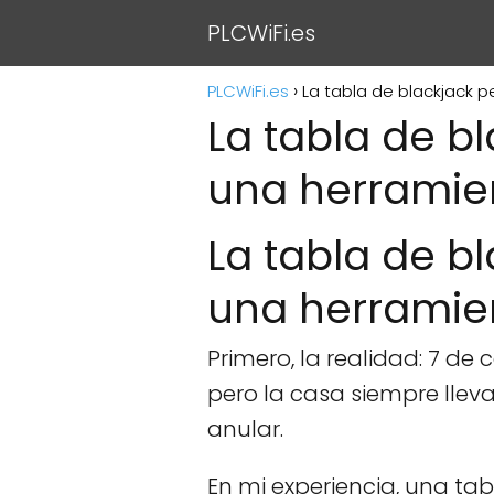
PLCWiFi.es
PLCWiFi.es
La tabla de blackjack p
La tabla de bl
una herramie
La tabla de bl
una herramie
Primero, la realidad: 7 de
pero la casa siempre llev
anular.
En mi experiencia, una ta