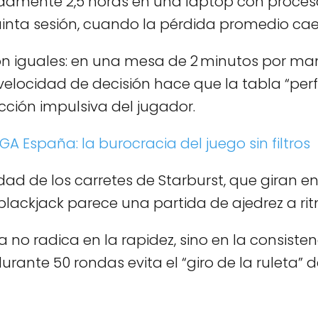
damente 2,5 horas en una laptop con procesad
uinta sesión, cuando la pérdida promedio cae 
n iguales: en una mesa de 2 minutos por man
velocidad de decisión hace que la tabla “per
acción impulsiva del jugador.
GA España: la burocracia del juego sin filtros
d de los carretes de Starburst, que giran e
blackjack parece una partida de ajedrez a ri
la no radica en la rapidez, sino en la consist
 durante 50 rondas evita el “giro de la ruleta”