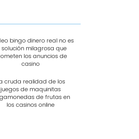
ideo bingo dinero real no es
a solución milagrosa que
rometen los anuncios de
casino
a cruda realidad de los
juegos de maquinitas
agamonedas de frutas en
los casinos online