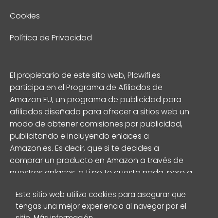
Cookies
Política de Privacidad
El propietario de este sito web, Plcwifi.es
participa en el Programa de Afiliados de
Amazon EU, un programa de publicidad para
afiliados diseñado para ofrecer a sitios web un
modo de obtener comisiones por publicidad,
publicitando e incluyendo enlaces a
Amazon.es. Es decir, que si te decides a
comprar un producto en Amazon a través de
nuestros enlaces, a ti no te cuesta nada, pero a
nosotros Amazon nos dará una comisión que
Este sitio web utiliza cookies para asegurar que
nos servirá para financiar la web. Todos los
tengas una mejor experiencia al navegar por el
enlaces de compra incluidos en esta web,
sitio.
Más información