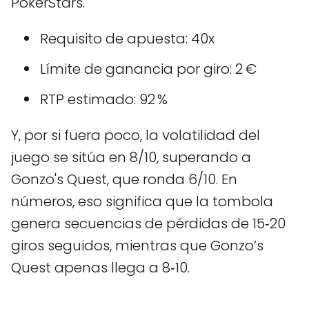
PokerStars.
Requisito de apuesta: 40x
Límite de ganancia por giro: 2 €
RTP estimado: 92 %
Y, por si fuera poco, la volatilidad del
juego se sitúa en 8/10, superando a
Gonzo's Quest, que ronda 6/10. En
números, eso significa que la tombola
genera secuencias de pérdidas de 15‑20
giros seguidos, mientras que Gonzo’s
Quest apenas llega a 8‑10.