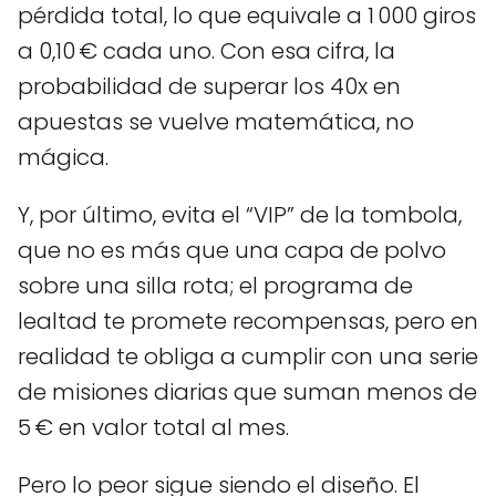
pérdida total, lo que equivale a 1 000 giros
a 0,10 € cada uno. Con esa cifra, la
probabilidad de superar los 40x en
apuestas se vuelve matemática, no
mágica.
Y, por último, evita el “VIP” de la tombola,
que no es más que una capa de polvo
sobre una silla rota; el programa de
lealtad te promete recompensas, pero en
realidad te obliga a cumplir con una serie
de misiones diarias que suman menos de
5 € en valor total al mes.
Pero lo peor sigue siendo el diseño. El