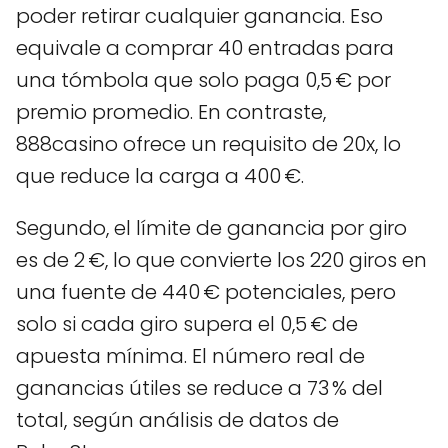
poder retirar cualquier ganancia. Eso
equivale a comprar 40 entradas para
una tómbola que solo paga 0,5 € por
premio promedio. En contraste,
888casino ofrece un requisito de 20x, lo
que reduce la carga a 400 €.
Segundo, el límite de ganancia por giro
es de 2 €, lo que convierte los 220 giros en
una fuente de 440 € potenciales, pero
solo si cada giro supera el 0,5 € de
apuesta mínima. El número real de
ganancias útiles se reduce a 73 % del
total, según análisis de datos de