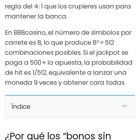
regla del 4 : 1 que los crupieres usan para
mantener la banca.
En 888casino, el número de símbolos por
carrete es 8, lo que produce 8³ = 512
combinaciones posibles. Si el jackpot se
paga a 500 × la apuesta, la probabilidad
de hit es 1/512, equivalente a lanzar una
moneda 9 veces y obtener cara todas.
Índice
¿Por qué los “bonos sin