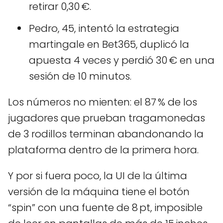
retirar 0,30 €.
Pedro, 45, intentó la estrategia
martingale en Bet365, duplicó la
apuesta 4 veces y perdió 30 € en una
sesión de 10 minutos.
Los números no mienten: el 87 % de los
jugadores que prueban tragamonedas
de 3 rodillos terminan abandonando la
plataforma dentro de la primera hora.
Y por si fuera poco, la UI de la última
versión de la máquina tiene el botón
“spin” con una fuente de 8 pt, imposible