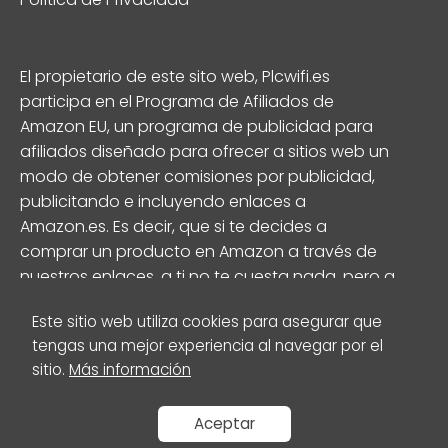
El propietario de este sito web, Plcwifi.es
participa en el Programa de Afiliados de
Amazon EU, un programa de publicidad para
afiliados diseñado para ofrecer a sitios web un
modo de obtener comisiones por publicidad,
publicitando e incluyendo enlaces a
Amazon.es. Es decir, que si te decides a
comprar un producto en Amazon a través de
nuestros enlaces, a ti no te cuesta nada, pero a
nosotros Amazon nos dará una comisión que
Este sitio web utiliza cookies para asegurar que
nos servirá para financiar la web. Todos los
tengas una mejor experiencia al navegar por el
enlaces de compra incluidos en esta web,
sitio.
Más información
tienen como destino el sitio web de Amazon.es
Aceptar