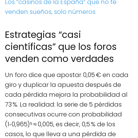
Los “casinos de la España” que no te
venden sueños, solo números
Estrategias “casi
científicas” que los foros
venden como verdades
Un foro dice que apostar 0,05 € en cada
giro y duplicar la apuesta después de
cada pérdida mejora la probabilidad al
73 %. La realidad: la serie de 5 pérdidas
consecutivas ocurre con probabilidad
(1‑0,965)⁵ ≈ 0,005, es decir, 0,5 % de los
casos, lo que lleva a una pérdida de