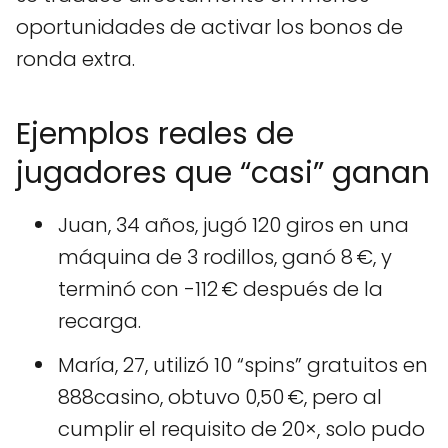
oportunidades de activar los bonos de
ronda extra.
Ejemplos reales de
jugadores que “casi” ganan
Juan, 34 años, jugó 120 giros en una
máquina de 3 rodillos, ganó 8 €, y
terminó con -112 € después de la
recarga.
María, 27, utilizó 10 “spins” gratuitos en
888casino, obtuvo 0,50 €, pero al
cumplir el requisito de 20×, solo pudo