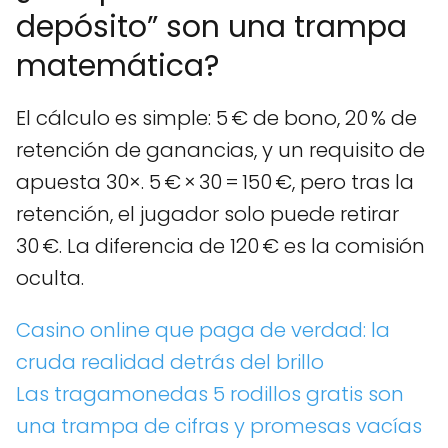
depósito” son una trampa
matemática?
El cálculo es simple: 5 € de bono, 20 % de
retención de ganancias, y un requisito de
apuesta 30×. 5 € × 30 = 150 €, pero tras la
retención, el jugador solo puede retirar
30 €. La diferencia de 120 € es la comisión
oculta.
Casino online que paga de verdad: la
cruda realidad detrás del brillo
Las tragamonedas 5 rodillos gratis son
una trampa de cifras y promesas vacías