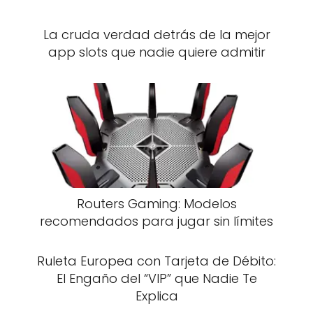
La cruda verdad detrás de la mejor
app slots que nadie quiere admitir
Routers Gaming: Modelos
recomendados para jugar sin límites
Ruleta Europea con Tarjeta de Débito:
El Engaño del “VIP” que Nadie Te
Explica