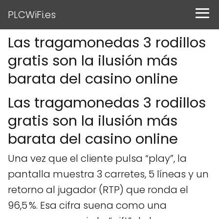
PLCWiFi.es
Las tragamonedas 3 rodillos
gratis son la ilusión más
barata del casino online
Las tragamonedas 3 rodillos
gratis son la ilusión más
barata del casino online
Una vez que el cliente pulsa “play”, la
pantalla muestra 3 carretes, 5 líneas y un
retorno al jugador (RTP) que ronda el
96,5 %. Esa cifra suena como una