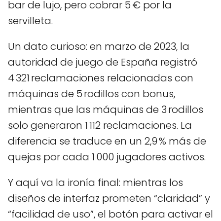
bar de lujo, pero cobrar 5 € por la
servilleta.
Un dato curioso: en marzo de 2023, la
autoridad de juego de España registró
4 321 reclamaciones relacionadas con
máquinas de 5 rodillos con bonus,
mientras que las máquinas de 3 rodillos
solo generaron 1 112 reclamaciones. La
diferencia se traduce en un 2,9 % más de
quejas por cada 1 000 jugadores activos.
Y aquí va la ironía final: mientras los
diseños de interfaz prometen “claridad” y
“facilidad de uso”, el botón para activar el