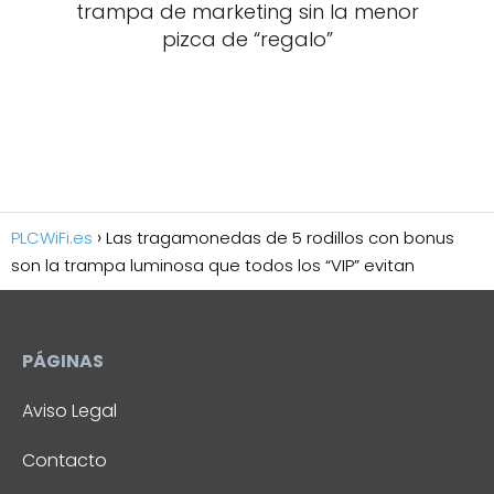
trampa de marketing sin la menor
pizca de “regalo”
PLCWiFi.es
Las tragamonedas de 5 rodillos con bonus
son la trampa luminosa que todos los “VIP” evitan
PÁGINAS
Aviso Legal
Contacto