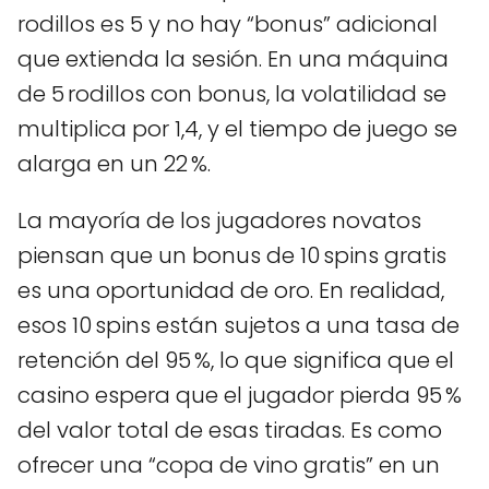
rodillos es 5 y no hay “bonus” adicional
que extienda la sesión. En una máquina
de 5 rodillos con bonus, la volatilidad se
multiplica por 1,4, y el tiempo de juego se
alarga en un 22 %.
La mayoría de los jugadores novatos
piensan que un bonus de 10 spins gratis
es una oportunidad de oro. En realidad,
esos 10 spins están sujetos a una tasa de
retención del 95 %, lo que significa que el
casino espera que el jugador pierda 95 %
del valor total de esas tiradas. Es como
ofrecer una “copa de vino gratis” en un