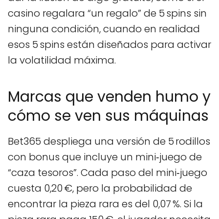
casino regalara “un regalo” de 5 spins sin
ninguna condición, cuando en realidad
esos 5 spins están diseñados para activar
la volatilidad máxima.
Marcas que venden humo y
cómo se ven sus máquinas
Bet365 despliega una versión de 5 rodillos
con bonus que incluye un mini‑juego de
“caza tesoros”. Cada paso del mini‑juego
cuesta 0,20 €, pero la probabilidad de
encontrar la pieza rara es del 0,07 %. Si la