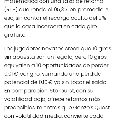
matemática con una tasa de retorno
(RTP) que ronda el 95,3 % en promedio. Y
eso, sin contar el recargo oculto del 2 %
que la casa incorpora en cada giro
gratuito.
Los jugadores novatos creen que 10 giros
sin apuesta son un regalo, pero 10 giros
equivalen a 10 oportunidades de perder
0,01 € por giro, sumando una pérdida
potencial de 0,10 € ya sin tocar el saldo.
En comparación, Starburst, con su
volatilidad baja, ofrece retornos más
predecibles, mientras que Gonzo's Quest,
con volatilidad media, convierte cada