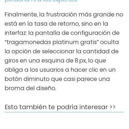
Finalmente, la frustración más grande no
está en la tasa de retorno, sino en la
interfaz: la pantalla de configuración de
“tragamonedas platinum gratis” oculta
la opción de seleccionar la cantidad de
giros en una esquina de 8 px, lo que
obliga a los usuarios a hacer clic en un
botón diminuto que casi parece una
broma del diseño.
Esto también te podría interesar >>