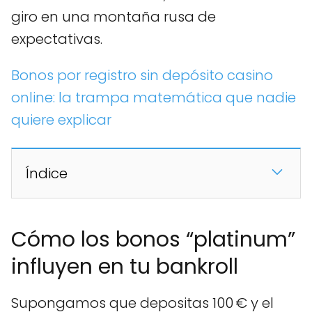
giro en una montaña rusa de
expectativas.
Bonos por registro sin depósito casino
online: la trampa matemática que nadie
quiere explicar
Índice
Cómo los bonos “platinum”
influyen en tu bankroll
Supongamos que depositas 100 € y el