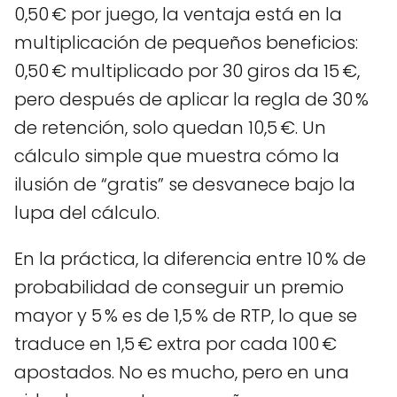
0,50 € por juego, la ventaja está en la
multiplicación de pequeños beneficios:
0,50 € multiplicado por 30 giros da 15 €,
pero después de aplicar la regla de 30 %
de retención, solo quedan 10,5 €. Un
cálculo simple que muestra cómo la
ilusión de “gratis” se desvanece bajo la
lupa del cálculo.
En la práctica, la diferencia entre 10 % de
probabilidad de conseguir un premio
mayor y 5 % es de 1,5 % de RTP, lo que se
traduce en 1,5 € extra por cada 100 €
apostados. No es mucho, pero en una