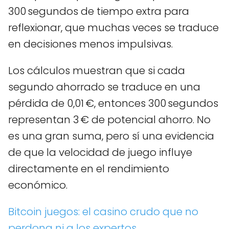
300 segundos de tiempo extra para
reflexionar, que muchas veces se traduce
en decisiones menos impulsivas.
Los cálculos muestran que si cada
segundo ahorrado se traduce en una
pérdida de 0,01 €, entonces 300 segundos
representan 3 € de potencial ahorro. No
es una gran suma, pero sí una evidencia
de que la velocidad de juego influye
directamente en el rendimiento
económico.
Bitcoin juegos: el casino crudo que no
perdona ni a los expertos