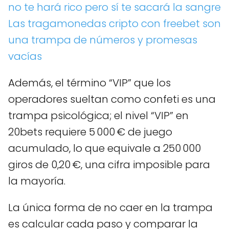
no te hará rico pero sí te sacará la sangre
Las tragamonedas cripto con freebet son
una trampa de números y promesas
vacías
Además, el término “VIP” que los
operadores sueltan como confeti es una
trampa psicológica; el nivel “VIP” en
20bets requiere 5 000 € de juego
acumulado, lo que equivale a 250 000
giros de 0,20 €, una cifra imposible para
la mayoría.
La única forma de no caer en la trampa
es calcular cada paso y comparar la