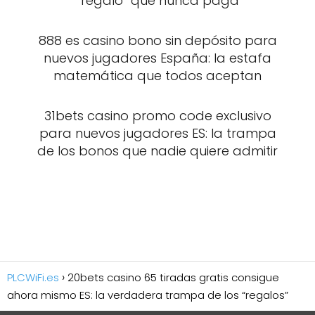
“regalo” que nunca paga
888 es casino bono sin depósito para
nuevos jugadores España: la estafa
matemática que todos aceptan
31bets casino promo code exclusivo
para nuevos jugadores ES: la trampa
de los bonos que nadie quiere admitir
PLCWiFi.es
20bets casino 65 tiradas gratis consigue
ahora mismo ES: la verdadera trampa de los “regalos”