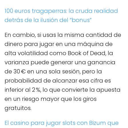
100 euros tragaperras: la cruda realidad
detrás de la ilusión del “bonus”
En cambio, si usas la misma cantidad de
dinero para jugar en una máquina de
alta volatilidad como Book of Dead, la
varianza puede generar una ganancia
de 30 € en una sola sesión, pero la
probabilidad de alcanzar esa cifra es
inferior al 2 %, lo que convierte la apuesta
en un riesgo mayor que los giros
gratuitos.
El casino para jugar slots con Bizum que