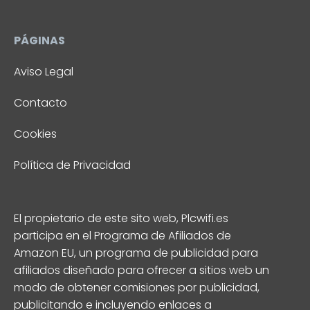
PÁGINAS
Aviso Legal
Contacto
Cookies
Política de Privacidad
El propietario de este sito web, Plcwifi.es
participa en el Programa de Afiliados de
Amazon EU, un programa de publicidad para
afiliados diseñado para ofrecer a sitios web un
modo de obtener comisiones por publicidad,
publicitando e incluyendo enlaces a