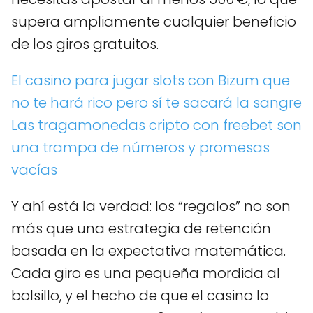
supera ampliamente cualquier beneficio
de los giros gratuitos.
El casino para jugar slots con Bizum que
no te hará rico pero sí te sacará la sangre
Las tragamonedas cripto con freebet son
una trampa de números y promesas
vacías
Y ahí está la verdad: los “regalos” no son
más que una estrategia de retención
basada en la expectativa matemática.
Cada giro es una pequeña mordida al
bolsillo, y el hecho de que el casino lo