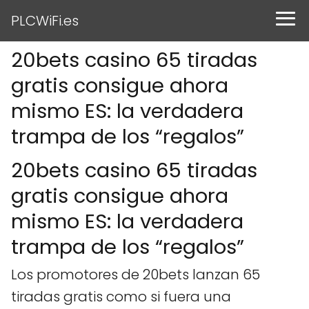
PLCWiFi.es
20bets casino 65 tiradas
gratis consigue ahora
mismo ES: la verdadera
trampa de los “regalos”
20bets casino 65 tiradas
gratis consigue ahora
mismo ES: la verdadera
trampa de los “regalos”
Los promotores de 20bets lanzan 65
tiradas gratis como si fuera una