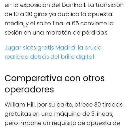
en la exposición del bankroll. La transición
de 10 a 30 giros ya duplica la apuesta
media, y el salto final a 65 convierte la
sesión en una maratón de pérdidas.
Jugar slots gratis Madrid: la cruda
realidad detrás del brillo digital
Comparativa con otros
operadores
William Hill, por su parte, ofrece 30 tiradas
gratuitas en una máquina de 3 líneas,
pero impone un requisito de apuesta de