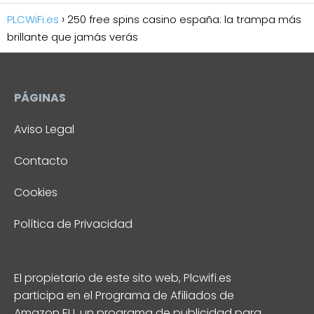
PLCWiFi.es
250 free spins casino españa: la trampa más
brillante que jamás verás
PÁGINAS
Aviso Legal
Contacto
Cookies
Política de Privacidad
El propietario de este sito web, Plcwifi.es
participa en el Programa de Afiliados de
Amazon EU, un programa de publicidad para