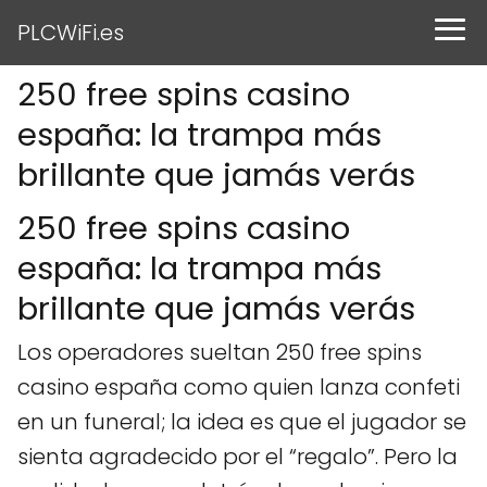
PLCWiFi.es
250 free spins casino
españa: la trampa más
brillante que jamás verás
250 free spins casino
españa: la trampa más
brillante que jamás verás
Los operadores sueltan 250 free spins
casino españa como quien lanza confeti
en un funeral; la idea es que el jugador se
sienta agradecido por el “regalo”. Pero la