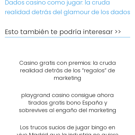
Dados casino como jugar: la cruda
realidad detrás del glamour de los dados
Esto también te podría interesar >>
Casino gratis con premios: la cruda
realidad detrás de los “regalos” de
marketing
playgrand casino consigue ahora
tiradas gratis bono España y
sobrevives al engaño del marketing
Los trucos sucios de jugar bingo en
vivo Madrid que la industria no quiere