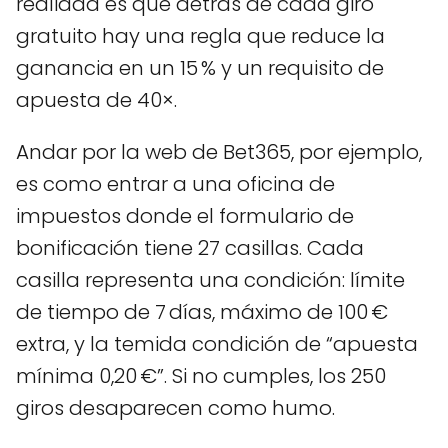
realidad es que detrás de cada giro
gratuito hay una regla que reduce la
ganancia en un 15 % y un requisito de
apuesta de 40×.
Andar por la web de Bet365, por ejemplo,
es como entrar a una oficina de
impuestos donde el formulario de
bonificación tiene 27 casillas. Cada
casilla representa una condición: límite
de tiempo de 7 días, máximo de 100 €
extra, y la temida condición de “apuesta
mínima 0,20 €”. Si no cumples, los 250
giros desaparecen como humo.