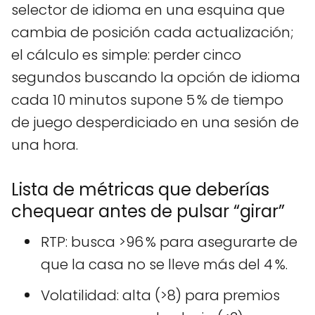
selector de idioma en una esquina que
cambia de posición cada actualización;
el cálculo es simple: perder cinco
segundos buscando la opción de idioma
cada 10 minutos supone 5 % de tiempo
de juego desperdiciado en una sesión de
una hora.
Lista de métricas que deberías
chequear antes de pulsar “girar”
RTP: busca >96 % para asegurarte de
que la casa no se lleve más del 4 %.
Volatilidad: alta (>8) para premios