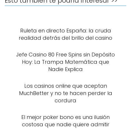
Esto también te podría interesar >>
Ruleta en directo España: la cruda
realidad detrás del brillo del casino
Jefe Casino 80 Free Spins sin Depósito
Hoy: La Trampa Matemática que
Nadie Explica
Los casinos online que aceptan
MuchBetter y no te hacen perder la
cordura
El mejor poker bono es una ilusión
costosa que nadie quiere admitir