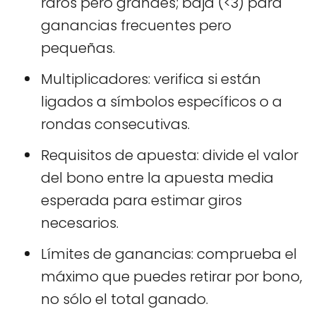
raros pero grandes; baja (<3) para
ganancias frecuentes pero
pequeñas.
Multiplicadores: verifica si están
ligados a símbolos específicos o a
rondas consecutivas.
Requisitos de apuesta: divide el valor
del bono entre la apuesta media
esperada para estimar giros
necesarios.
Límites de ganancias: comprueba el
máximo que puedes retirar por bono,
no sólo el total ganado.