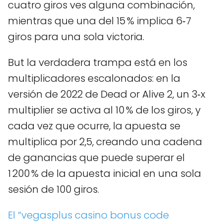
cuatro giros ves alguna combinación,
mientras que una del 15 % implica 6‑7
giros para una sola victoria.
But la verdadera trampa está en los
multiplicadores escalonados: en la
versión de 2022 de Dead or Alive 2, un 3‑x
multiplier se activa al 10 % de los giros, y
cada vez que ocurre, la apuesta se
multiplica por 2,5, creando una cadena
de ganancias que puede superar el
1 200 % de la apuesta inicial en una sola
sesión de 100 giros.
El “vegasplus casino bonus code