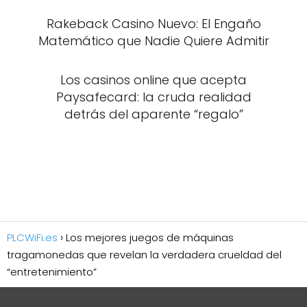
Rakeback Casino Nuevo: El Engaño
Matemático que Nadie Quiere Admitir
Los casinos online que acepta
Paysafecard: la cruda realidad
detrás del aparente “regalo”
PLCWiFi.es
Los mejores juegos de máquinas
tragamonedas que revelan la verdadera crueldad del
“entretenimiento”