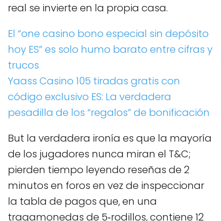
real se invierte en la propia casa.
El “one casino bono especial sin depósito
hoy ES” es solo humo barato entre cifras y
trucos
Yaass Casino 105 tiradas gratis con
código exclusivo ES: La verdadera
pesadilla de los “regalos” de bonificación
But la verdadera ironía es que la mayoría
de los jugadores nunca miran el T&C;
pierden tiempo leyendo reseñas de 2
minutos en foros en vez de inspeccionar
la tabla de pagos que, en una
tragamonedas de 5‑rodillos, contiene 12