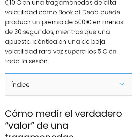
0,10 € en una tragamonedas de alta
volatilidad como Book of Dead puede
producir un premio de 500 € en menos
de 30 segundos, mientras que una
apuesta idéntica en una de baja
volatilidad rara vez supera los 5 € en
toda la sesión.
Índice
Cómo medir el verdadero
“valor” de una