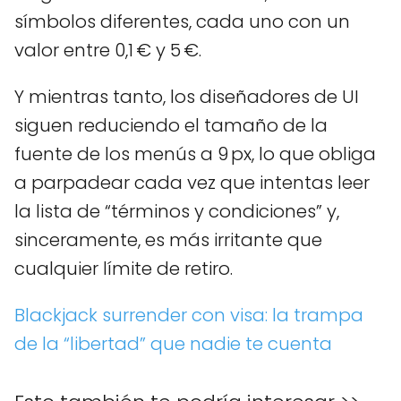
símbolos diferentes, cada uno con un
valor entre 0,1 € y 5 €.
Y mientras tanto, los diseñadores de UI
siguen reduciendo el tamaño de la
fuente de los menús a 9 px, lo que obliga
a parpadear cada vez que intentas leer
la lista de “términos y condiciones” y,
sinceramente, es más irritante que
cualquier límite de retiro.
Blackjack surrender con visa: la trampa
de la “libertad” que nadie te cuenta