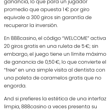
ganancia, lo que para un jugador
promedio que apuesta 1 € por giro
equivale a 300 giros sin garantía de
recuperar la inversión.
En 888casino, el código “WELCOME” activa
20 giros gratis en una ruleta de 5 €; sin
embargo, el juego tiene un límite máximo
de ganancia de 0,50 €, lo que convierte el
“free” en una simple visita al dentista con
una paleta de caramelos gratis que no
engorda.
And si prefieres la estética de una interfaz
limpia, 888casino a veces presenta su