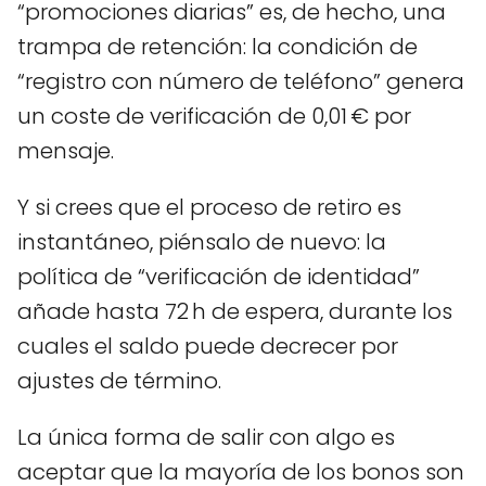
“promociones diarias” es, de hecho, una
trampa de retención: la condición de
“registro con número de teléfono” genera
un coste de verificación de 0,01 € por
mensaje.
Y si crees que el proceso de retiro es
instantáneo, piénsalo de nuevo: la
política de “verificación de identidad”
añade hasta 72 h de espera, durante los
cuales el saldo puede decrecer por
ajustes de término.
La única forma de salir con algo es
aceptar que la mayoría de los bonos son