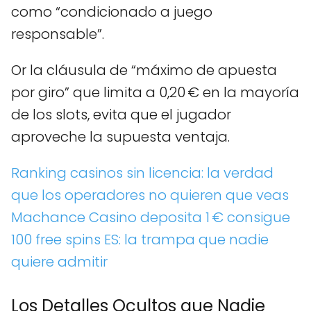
como “condicionado a juego
responsable”.
Or la cláusula de “máximo de apuesta
por giro” que limita a 0,20 € en la mayoría
de los slots, evita que el jugador
aproveche la supuesta ventaja.
Ranking casinos sin licencia: la verdad
que los operadores no quieren que veas
Machance Casino deposita 1 € consigue
100 free spins ES: la trampa que nadie
quiere admitir
Los Detalles Ocultos que Nadie