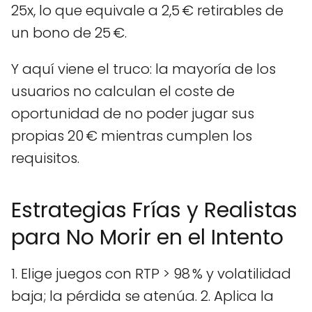
25x, lo que equivale a 2,5 € retirables de
un bono de 25 €.
Y aquí viene el truco: la mayoría de los
usuarios no calculan el coste de
oportunidad de no poder jugar sus
propias 20 € mientras cumplen los
requisitos.
Estrategias Frías y Realistas
para No Morir en el Intento
1. Elige juegos con RTP > 98 % y volatilidad
baja; la pérdida se atenúa. 2. Aplica la