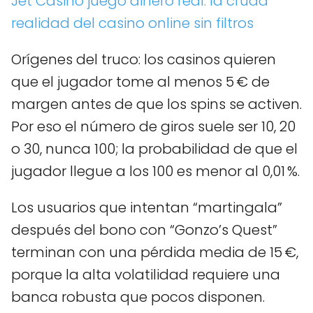
Jet Casino juego dinero real: la cruda
realidad del casino online sin filtros
Orígenes del truco: los casinos quieren
que el jugador tome al menos 5 € de
margen antes de que los spins se activen.
Por eso el número de giros suele ser 10, 20
o 30, nunca 100; la probabilidad de que el
jugador llegue a los 100 es menor al 0,01 %.
Los usuarios que intentan “martingala”
después del bono con “Gonzo’s Quest”
terminan con una pérdida media de 15 €,
porque la alta volatilidad requiere una
banca robusta que pocos disponen.