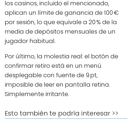
los casinos, incluido el mencionado,
aplican un límite de ganancia de 100 €
por sesión, lo que equivale a 20 % de la
media de depósitos mensuales de un
jugador habitual.
Por último, la molestia real: el botón de
confirmar retiro está en un menú
desplegable con fuente de 9 pt,
imposible de leer en pantalla retina.
Simplemente irritante.
Esto también te podría interesar >>