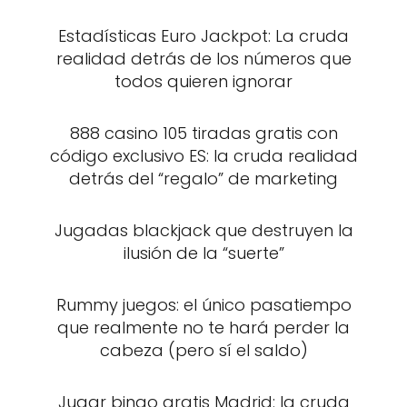
Estadísticas Euro Jackpot: La cruda
realidad detrás de los números que
todos quieren ignorar
888 casino 105 tiradas gratis con
código exclusivo ES: la cruda realidad
detrás del “regalo” de marketing
Jugadas blackjack que destruyen la
ilusión de la “suerte”
Rummy juegos: el único pasatiempo
que realmente no te hará perder la
cabeza (pero sí el saldo)
Jugar bingo gratis Madrid: la cruda