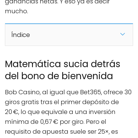
ganancias netas. Y eso ya es decir
mucho.
Índice
Matemática sucia detrás
del bono de bienvenida
Bob Casino, al igual que Bet365, ofrece 30
giros gratis tras el primer depósito de
20 €, lo que equivale a una inversión
mínima de 0,67 € por giro. Pero el
requisito de apuesta suele ser 25×, es