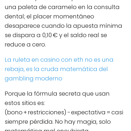
una paleta de caramelo en la consulta
dental; el placer momentáneo
desaparece cuando la apuesta mínima
se dispara a 0,10 € y el saldo real se
reduce a cero.
La ruleta en casino con eth no es una
rebaja, es la cruda matemática del
gambling moderno
Porque la fórmula secreta que usan
estos sitios es:
(bono + restricciones) − expectativa = casi
siempre pérdida. No hay magia, solo