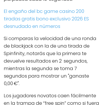
El engaño del bc game casino 200
tiradas gratis bono exclusivo 2026 ES
desnudado en números
Si comparas la velocidad de una ronda
de blackjack con la de una tirada de
Spinfinity, notarás que la primera te
devuelve resultados en 2 segundos,
mientras la segunda se toma 7
segundos para mostrar un "ganaste
0,00 €".
Los jugadores novatos caen fácilmente
en la trampa de “free spin” como si fuera