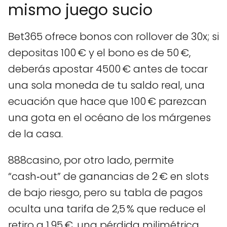
mismo juego sucio
Bet365 ofrece bonos con rollover de 30x; si
depositas 100 € y el bono es de 50 €,
deberás apostar 4500 € antes de tocar
una sola moneda de tu saldo real, una
ecuación que hace que 100 € parezcan
una gota en el océano de los márgenes
de la casa.
888casino, por otro lado, permite
“cash‑out” de ganancias de 2 € en slots
de bajo riesgo, pero su tabla de pagos
oculta una tarifa de 2,5 % que reduce el
retiro a 1,95 €, una pérdida milimétrica