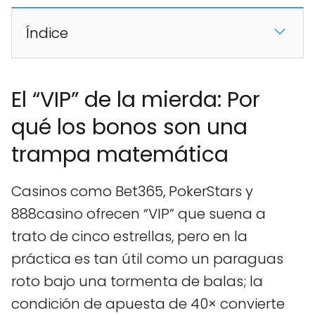
Índice
El “VIP” de la mierda: Por
qué los bonos son una
trampa matemática
Casinos como Bet365, PokerStars y
888casino ofrecen “VIP” que suena a
trato de cinco estrellas, pero en la
práctica es tan útil como un paraguas
roto bajo una tormenta de balas; la
condición de apuesta de 40× convierte