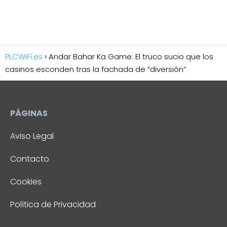
PLCWiFi.es
Andar Bahar Ka Game: El truco sucio que los
casinos esconden tras la fachada de “diversión”
PÁGINAS
Aviso Legal
Contacto
Cookies
Política de Privacidad