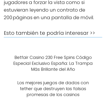
jugadores a forzar la vista como si
estuvieran leyendo un contrato de
200 páginas en una pantalla de móvil.
Esto también te podría interesar >>
Betfair Casino 230 Free Spins Código
Especial Exclusivo España: La Trampa
Más Brillante del Año
Los mejores juegos de dados con
tether que destruyen las falsas
promesas de los casinos