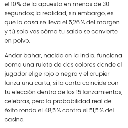
el 10 % de la apuesta en menos de 30
segundos; la realidad, sin embargo, es
que la casa se lleva el 5,26 % del margen
y tú solo ves cómo tu saldo se convierte
en polvo.
Andar bahar, nacido en la India, funciona
como una ruleta de dos colores donde el
jugador elige rojo o negro y el crupier
lanza una carta; si la carta coincide con
tu elección dentro de los 15 lanzamientos,
celebras, pero la probabilidad real de
éxito ronda el 48,5 % contra el 51,5 % del
casino.