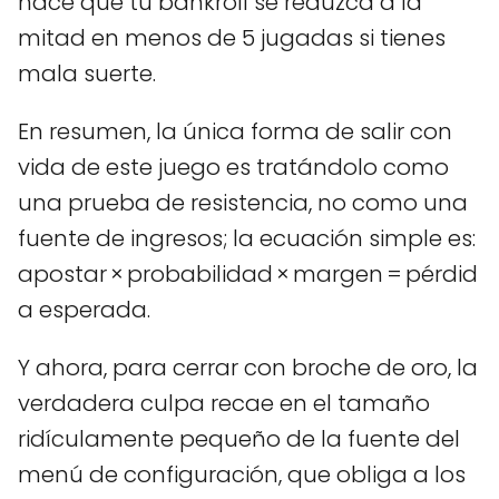
hace que tu bankroll se reduzca a la
mitad en menos de 5 jugadas si tienes
mala suerte.
En resumen, la única forma de salir con
vida de este juego es tratándolo como
una prueba de resistencia, no como una
fuente de ingresos; la ecuación simple es:
apostar × probabilidad × margen = pérdid
a esperada.
Y ahora, para cerrar con broche de oro, la
verdadera culpa recae en el tamaño
ridículamente pequeño de la fuente del
menú de configuración, que obliga a los