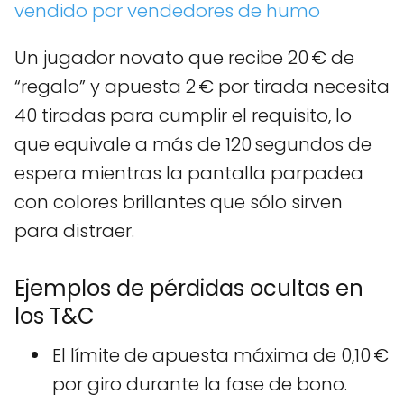
vendido por vendedores de humo
Un jugador novato que recibe 20 € de
“regalo” y apuesta 2 € por tirada necesita
40 tiradas para cumplir el requisito, lo
que equivale a más de 120 segundos de
espera mientras la pantalla parpadea
con colores brillantes que sólo sirven
para distraer.
Ejemplos de pérdidas ocultas en
los T&C
El límite de apuesta máxima de 0,10 €
por giro durante la fase de bono.