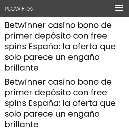
PLCWiFi.es
Betwinner casino bono de
primer depósito con free
spins España: la oferta que
solo parece un engaño
brillante
Betwinner casino bono de
primer depósito con free
spins España: la oferta que
solo parece un engaño
brillante