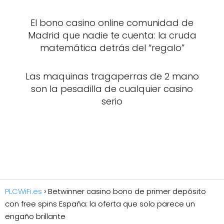
El bono casino online comunidad de
Madrid que nadie te cuenta: la cruda
matemática detrás del “regalo”
Las maquinas tragaperras de 2 mano
son la pesadilla de cualquier casino
serio
PLCWiFi.es
Betwinner casino bono de primer depósito
con free spins España: la oferta que solo parece un
engaño brillante