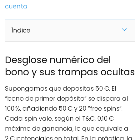
cuenta
Índice
Desglose numérico del
bono y sus trampas ocultas
Supongamos que depositas 50 €. El
“bono de primer depósito” se dispara al
100 %, añadiendo 50 € y 20 “free spins”.
Cada spin vale, según el T&C, 0,10 €
máximo de ganancia, lo que equivale a
2 € potenciales en total. En la práctica, la