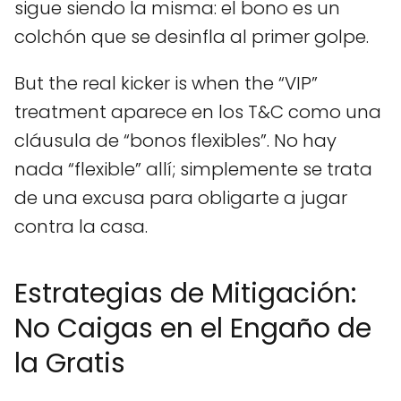
sigue siendo la misma: el bono es un
colchón que se desinfla al primer golpe.
But the real kicker is when the “VIP”
treatment aparece en los T&C como una
cláusula de “bonos flexibles”. No hay
nada “flexible” allí; simplemente se trata
de una excusa para obligarte a jugar
contra la casa.
Estrategias de Mitigación:
No Caigas en el Engaño de
la Gratis