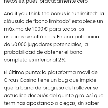
netos es, pues, prácticamente cero.
And if you think the bonus is “unlimited”, la
cláusula de “bono limitado” establece un
máximo de 1 000 € para todos los
usuarios simultáneos. En una población
de 50 000 jugadores potenciales, la
probabilidad de obtener el bono
completo es inferior al 2 %.
El último punto: la plataforma móvil de
Circus Casino tiene un bug que impide
que la barra de progreso del rollover se
actualice después del quinto giro. Así que
terminas apostando a ciegas, sin saber