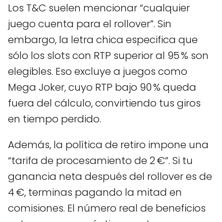
Los T&C suelen mencionar “cualquier
juego cuenta para el rollover”. Sin
embargo, la letra chica especifica que
sólo los slots con RTP superior al 95 % son
elegibles. Eso excluye a juegos como
Mega Joker, cuyo RTP bajo 90 % queda
fuera del cálculo, convirtiendo tus giros
en tiempo perdido.
Además, la política de retiro impone una
“tarifa de procesamiento de 2 €”. Si tu
ganancia neta después del rollover es de
4 €, terminas pagando la mitad en
comisiones. El número real de beneficios