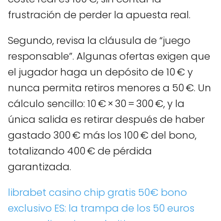
frustración de perder la apuesta real.
Segundo, revisa la cláusula de “juego
responsable”. Algunas ofertas exigen que
el jugador haga un depósito de 10 € y
nunca permita retiros menores a 50 €. Un
cálculo sencillo: 10 € × 30 = 300 €, y la
única salida es retirar después de haber
gastado 300 € más los 100 € del bono,
totalizando 400 € de pérdida
garantizada.
librabet casino chip gratis 50€ bono
exclusivo ES: la trampa de los 50 euros