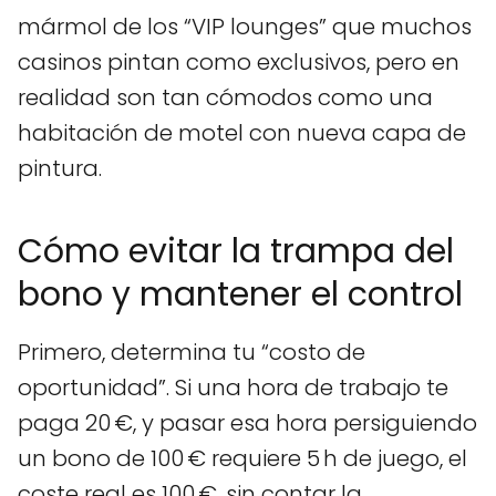
mármol de los “VIP lounges” que muchos
casinos pintan como exclusivos, pero en
realidad son tan cómodos como una
habitación de motel con nueva capa de
pintura.
Cómo evitar la trampa del
bono y mantener el control
Primero, determina tu “costo de
oportunidad”. Si una hora de trabajo te
paga 20 €, y pasar esa hora persiguiendo
un bono de 100 € requiere 5 h de juego, el
coste real es 100 €, sin contar la