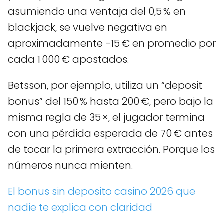
asumiendo una ventaja del 0,5 % en
blackjack, se vuelve negativa en
aproximadamente -15 € en promedio por
cada 1 000 € apostados.
Betsson, por ejemplo, utiliza un “deposit
bonus” del 150 % hasta 200 €, pero bajo la
misma regla de 35 ×, el jugador termina
con una pérdida esperada de 70 € antes
de tocar la primera extracción. Porque los
números nunca mienten.
El bonus sin deposito casino 2026 que
nadie te explica con claridad