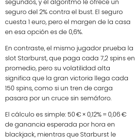
segundos, y el algoritmo le ofrece un
seguro del 2% contra el bust. El seguro
cuesta 1 euro, pero el margen de la casa
en esa opción es de 0,6%.
En contraste, el mismo jugador prueba la
slot Starburst, que paga cada 7,2 spins en
promedio, pero su volatilidad alta
significa que la gran victoria llega cada
150 spins, como si un tren de carga
pasara por un cruce sin semáforo.
El cálculo es simple: 50 € × 0,12% = 0,06 €
de ganancia esperada por hora en
blackjack, mientras que Starburst le