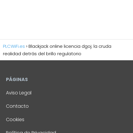
PLCWiFi.es
Blackjack online licencia dgoj: la cruda
realidad detrás del brillo regulatorio
PÁGINAS
Aviso Legal
Contacto
Cookies
Política de Privacidad