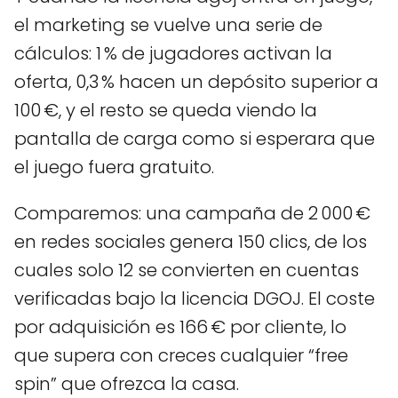
el marketing se vuelve una serie de
cálculos: 1 % de jugadores activan la
oferta, 0,3 % hacen un depósito superior a
100 €, y el resto se queda viendo la
pantalla de carga como si esperara que
el juego fuera gratuito.
Comparemos: una campaña de 2 000 €
en redes sociales genera 150 clics, de los
cuales solo 12 se convierten en cuentas
verificadas bajo la licencia DGOJ. El coste
por adquisición es 166 € por cliente, lo
que supera con creces cualquier “free
spin” que ofrezca la casa.