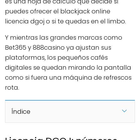
es una hoja de cálculo que decide si
puedes ofrecer el blackjack online
licencia dgoj o si te quedas en el limbo.
Y mientras las grandes marcas como
Bet365 y 888casino ya ajustan sus
plataformas, los pequeños cafés
digitales se quedan mirando la pantalla
como si fuera una máquina de refrescos
rota.
Índice