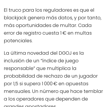
El truco para los reguladores es que el
blackjack genera más datos, y por tanto,
más oportunidades de multar. Cada
error de registro cuesta 1 € en multas
potenciales.
La última novedad del DGOJ es la
inclusión de un “índice de juego
responsable” que multiplica la
probabilidad de rechazo de un jugador
por 1,5 si supera 1 000 € en apuestas
mensuales. Un número que hace temblar
a los operadores que dependen de
grandes apostadores.