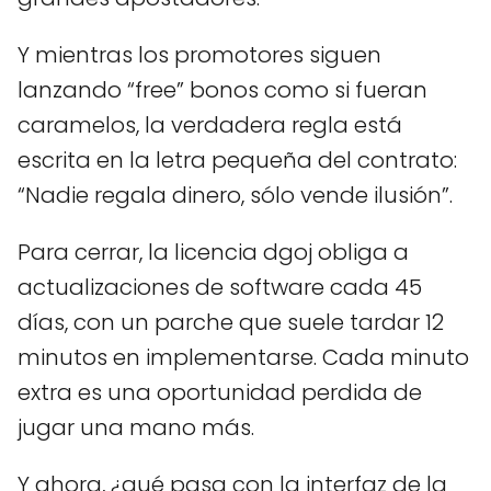
Y mientras los promotores siguen
lanzando “free” bonos como si fueran
caramelos, la verdadera regla está
escrita en la letra pequeña del contrato:
“Nadie regala dinero, sólo vende ilusión”.
Para cerrar, la licencia dgoj obliga a
actualizaciones de software cada 45
días, con un parche que suele tardar 12
minutos en implementarse. Cada minuto
extra es una oportunidad perdida de
jugar una mano más.
Y ahora, ¿qué pasa con la interfaz de la