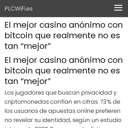
PLCWiFi.es
El mejor casino anónimo con
bitcoin que realmente no es
tan “mejor”
El mejor casino anónimo con
bitcoin que realmente no es
tan “mejor”
Los jugadores que buscan privacidad y
criptomonedas confían en cifras: 73 % de
los usuarios de apuestas online prefieren
no revelar su identidad, según un estudio