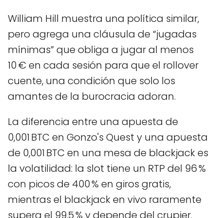
William Hill muestra una política similar,
pero agrega una cláusula de “jugadas
mínimas” que obliga a jugar al menos
10 € en cada sesión para que el rollover
cuente, una condición que solo los
amantes de la burocracia adoran.
La diferencia entre una apuesta de
0,001 BTC en Gonzo's Quest y una apuesta
de 0,001 BTC en una mesa de blackjack es
la volatilidad: la slot tiene un RTP del 96 %
con picos de 400 % en giros gratis,
mientras el blackjack en vivo raramente
supera el 99,5 % y depende del crupier.