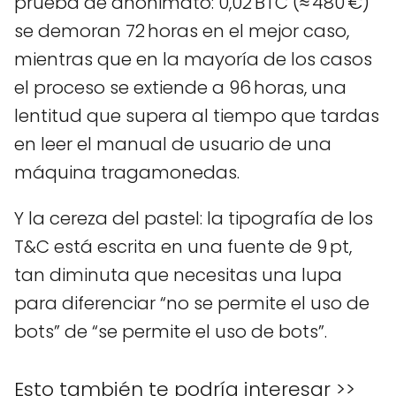
prueba de anonimato: 0,02 BTC (≈ 480 €)
se demoran 72 horas en el mejor caso,
mientras que en la mayoría de los casos
el proceso se extiende a 96 horas, una
lentitud que supera al tiempo que tardas
en leer el manual de usuario de una
máquina tragamonedas.
Y la cereza del pastel: la tipografía de los
T&C está escrita en una fuente de 9 pt,
tan diminuta que necesitas una lupa
para diferenciar “no se permite el uso de
bots” de “se permite el uso de bots”.
Esto también te podría interesar >>