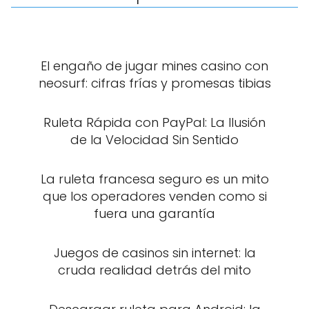
El engaño de jugar mines casino con
neosurf: cifras frías y promesas tibias
Ruleta Rápida con PayPal: La Ilusión
de la Velocidad Sin Sentido
La ruleta francesa seguro es un mito
que los operadores venden como si
fuera una garantía
Juegos de casinos sin internet: la
cruda realidad detrás del mito