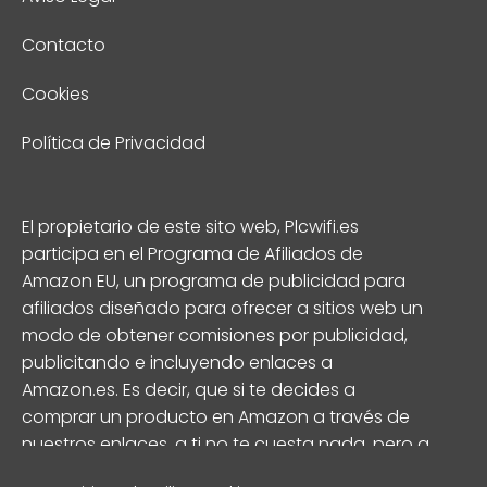
Contacto
Cookies
Política de Privacidad
El propietario de este sito web, Plcwifi.es
participa en el Programa de Afiliados de
Amazon EU, un programa de publicidad para
afiliados diseñado para ofrecer a sitios web un
modo de obtener comisiones por publicidad,
publicitando e incluyendo enlaces a
Amazon.es. Es decir, que si te decides a
comprar un producto en Amazon a través de
nuestros enlaces, a ti no te cuesta nada, pero a
nosotros Amazon nos dará una comisión que