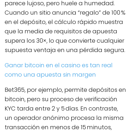
parece lujoso, pero huele a humedad.
Cuando un sitio anuncia “regalo” de 100 %
en el depósito, el cálculo rápido muestra
que la media de requisitos de apuesta
supera los 30×, lo que convierte cualquier
supuesta ventaja en una pérdida segura.
Ganar bitcoin en el casino es tan real
como una apuesta sin margen
Bet365, por ejemplo, permite depósitos en
bitcoin, pero su proceso de verificación
KYC tarda entre 2 y 5 días. En contraste,
un operador anónimo procesa la misma
transacción en menos de 15 minutos,