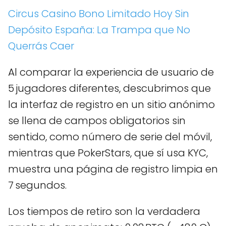
Circus Casino Bono Limitado Hoy Sin
Depósito España: La Trampa que No
Querrás Caer
Al comparar la experiencia de usuario de
5 jugadores diferentes, descubrimos que
la interfaz de registro en un sitio anónimo
se llena de campos obligatorios sin
sentido, como número de serie del móvil,
mientras que PokerStars, que sí usa KYC,
muestra una página de registro limpia en
7 segundos.
Los tiempos de retiro son la verdadera