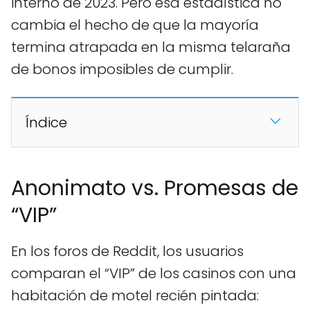
interno de 2023. Pero esa estadística no
cambia el hecho de que la mayoría
termina atrapada en la misma telaraña
de bonos imposibles de cumplir.
Índice
Anonimato vs. Promesas de
“VIP”
En los foros de Reddit, los usuarios
comparan el “VIP” de los casinos con una
habitación de motel recién pintada: