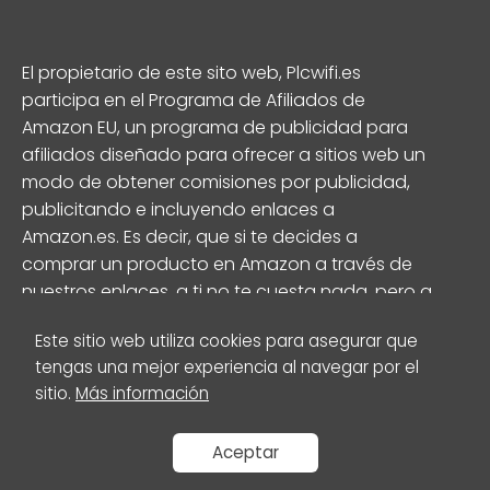
El propietario de este sito web, Plcwifi.es
participa en el Programa de Afiliados de
Amazon EU, un programa de publicidad para
afiliados diseñado para ofrecer a sitios web un
modo de obtener comisiones por publicidad,
publicitando e incluyendo enlaces a
Amazon.es. Es decir, que si te decides a
comprar un producto en Amazon a través de
nuestros enlaces, a ti no te cuesta nada, pero a
nosotros Amazon nos dará una comisión que
Este sitio web utiliza cookies para asegurar que
nos servirá para financiar la web. Todos los
tengas una mejor experiencia al navegar por el
enlaces de compra incluidos en esta web,
sitio.
Más información
tienen como destino el sitio web de Amazon.es
Aceptar