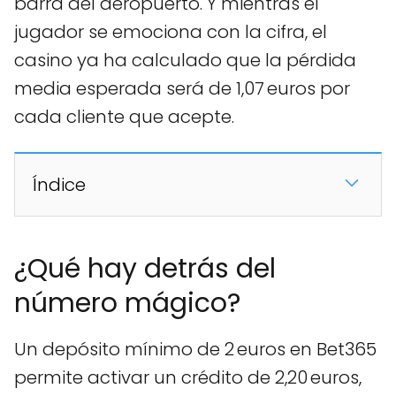
barra del aeropuerto. Y mientras el
jugador se emociona con la cifra, el
casino ya ha calculado que la pérdida
media esperada será de 1,07 euros por
cada cliente que acepte.
Índice
¿Qué hay detrás del
número mágico?
Un depósito mínimo de 2 euros en Bet365
permite activar un crédito de 2,20 euros,