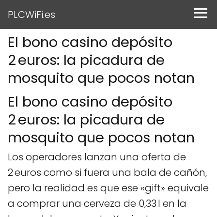
PLCWiFi.es
El bono casino depósito
2 euros: la picadura de
mosquito que pocos notan
El bono casino depósito
2 euros: la picadura de
mosquito que pocos notan
Los operadores lanzan una oferta de
2 euros como si fuera una bala de cañón,
pero la realidad es que ese «gift» equivale
a comprar una cerveza de 0,33 l en la