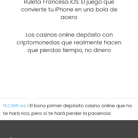
Ruleta Francesa iOS: El juego que
convierte tu iPhone en una bola de
acero
Los casinos online depósito con
criptomonedas que realmente hacen
que pierdas tiempo, no dinero
PLCWiFi.es
El bono primer depósito casino online que no
te hará rico, pero sí te hará perder la paciencia