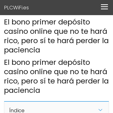
PLCWiFi.es
El bono primer depósito
casino online que no te hará
rico, pero sí te hará perder la
paciencia
El bono primer depósito
casino online que no te hará
rico, pero sí te hará perder la
paciencia
Índice