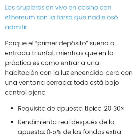
Los crupieres en vivo en casino con
ethereum son la farsa que nadie osó
admitir
Porque el “primer depósito” suena a
entrada triunfal, mientras que en la
práctica es como entrar a una
habitación con la luz encendida pero con
una ventana cerrada: todo está bajo
control ajeno.
Requisito de apuesta típico: 20‑30×
Rendimiento real después de la
apuesta: 0‑5 % de los fondos extra