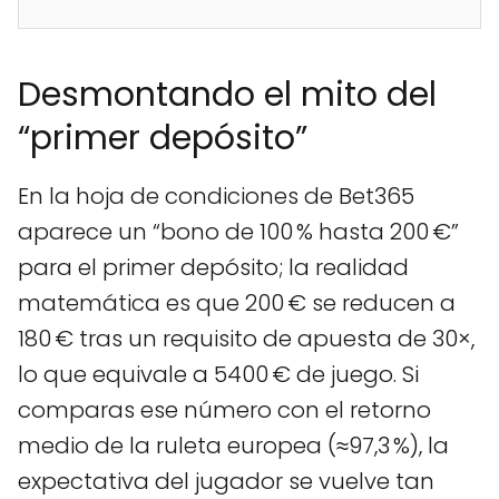
Desmontando el mito del
“primer depósito”
En la hoja de condiciones de Bet365
aparece un “bono de 100 % hasta 200 €”
para el primer depósito; la realidad
matemática es que 200 € se reducen a
180 € tras un requisito de apuesta de 30×,
lo que equivale a 5400 € de juego. Si
comparas ese número con el retorno
medio de la ruleta europea (≈97,3 %), la
expectativa del jugador se vuelve tan