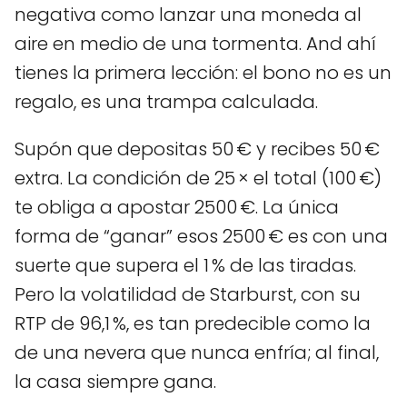
negativa como lanzar una moneda al
aire en medio de una tormenta. And ahí
tienes la primera lección: el bono no es un
regalo, es una trampa calculada.
Supón que depositas 50 € y recibes 50 €
extra. La condición de 25 × el total (100 €)
te obliga a apostar 2500 €. La única
forma de “ganar” esos 2500 € es con una
suerte que supera el 1 % de las tiradas.
Pero la volatilidad de Starburst, con su
RTP de 96,1 %, es tan predecible como la
de una nevera que nunca enfría; al final,
la casa siempre gana.