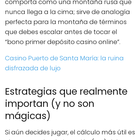
comporta como una montaña rusa que
nunca llega a la cima; sirve de analogía
perfecta para la montaña de términos
que debes escalar antes de tocar el
“bono primer depósito casino online”.
Casino Puerto de Santa María: la ruina
disfrazada de lujo
Estrategias que realmente
importan (y no son
mágicas)
Si aún decides jugar, el cálculo más útil es