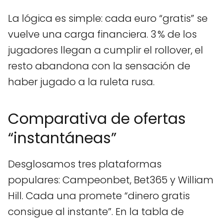
La lógica es simple: cada euro “gratis” se
vuelve una carga financiera. 3 % de los
jugadores llegan a cumplir el rollover, el
resto abandona con la sensación de
haber jugado a la ruleta rusa.
Comparativa de ofertas
“instantáneas”
Desglosamos tres plataformas
populares: Campeonbet, Bet365 y William
Hill. Cada una promete “dinero gratis
consigue al instante”. En la tabla de