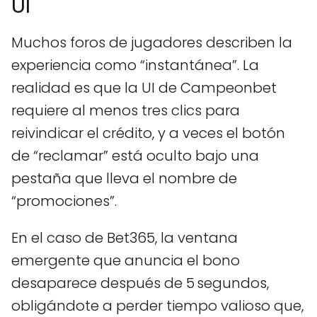
UI
Muchos foros de jugadores describen la
experiencia como “instantánea”. La
realidad es que la UI de Campeonbet
requiere al menos tres clics para
reivindicar el crédito, y a veces el botón
de “reclamar” está oculto bajo una
pestaña que lleva el nombre de
“promociones”.
En el caso de Bet365, la ventana
emergente que anuncia el bono
desaparece después de 5 segundos,
obligándote a perder tiempo valioso que,