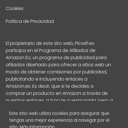
Cookies
Política de Privacidad
El propietario de este sito web, Plcwifi.es
participa en el Programa de Afiliados de
Amazon EU, un programa de publicidad para
afiliados diseñado para ofrecer a sitios web un
modo de obtener comisiones por publicidad,
publicitando e incluyendo enlaces a
Amazon.es. Es decir, que si te decides a
comprar un producto en Amazon a través de
nuestros enlaces, a ti no te cuesta nada, pero a
nosotros Amazon nos dará una comisión que
Este sitio web utiliza cookies para asegurar que
nos servirá para financiar la web. Todos los
tengas una mejor experiencia al navegar por el
enlaces de compra incluidos en esta web,
sitio.
Más información