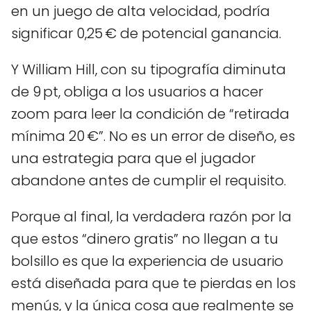
en un juego de alta velocidad, podría
significar 0,25 € de potencial ganancia.
Y William Hill, con su tipografía diminuta
de 9 pt, obliga a los usuarios a hacer
zoom para leer la condición de “retirada
mínima 20 €”. No es un error de diseño, es
una estrategia para que el jugador
abandone antes de cumplir el requisito.
Porque al final, la verdadera razón por la
que estos “dinero gratis” no llegan a tu
bolsillo es que la experiencia de usuario
está diseñada para que te pierdas en los
menús, y la única cosa que realmente se