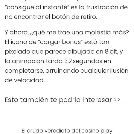
“consigue al instante” es la frustración de
no encontrar el botón de retiro.
Y ahora, ¿qué me trae una molestia más?
El icono de “cargar bonus” está tan
pixelado que parece dibujado en 8 bit, y
la animación tarda 3,2 segundos en
completarse, arruinando cualquier ilusión
de velocidad.
Esto también te podría interesar >>
El crudo veredicto del casino play