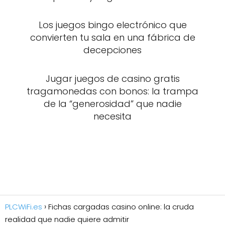
Los juegos bingo electrónico que
convierten tu sala en una fábrica de
decepciones
Jugar juegos de casino gratis
tragamonedas con bonos: la trampa
de la “generosidad” que nadie
necesita
PLCWiFi.es
Fichas cargadas casino online: la cruda
realidad que nadie quiere admitir