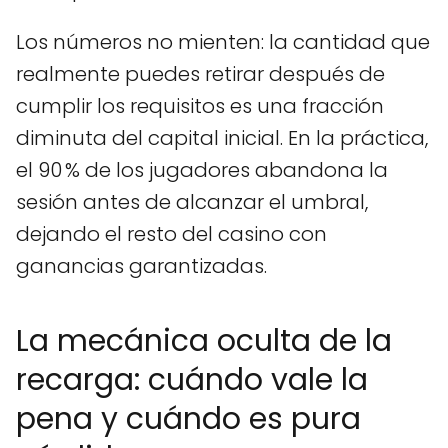
Los números no mienten: la cantidad que
realmente puedes retirar después de
cumplir los requisitos es una fracción
diminuta del capital inicial. En la práctica,
el 90 % de los jugadores abandona la
sesión antes de alcanzar el umbral,
dejando el resto del casino con
ganancias garantizadas.
La mecánica oculta de la
recarga: cuándo vale la
pena y cuándo es pura