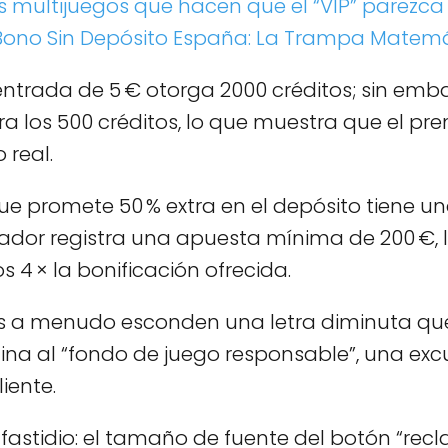
is multijuegos que hacen que el “VIP” parez
 Bono Sin Depósito España: La Trampa Matemá
 entrada de 5 € otorga 2000 créditos; sin emba
 los 500 créditos, lo que muestra que el pre
 real.
e promete 50 % extra en el depósito tiene una
ugador registra una apuesta mínima de 200 €, l
s 4 × la bonificación ofrecida.
es a menudo esconden una letra diminuta que
ina al “fondo de juego responsable”, una exc
liente.
o fastidio: el tamaño de fuente del botón “rec