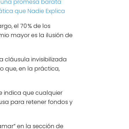
ca una promesa barata
tica que Nadie Explica
rgo, el 70 % de los
mio mayor es la ilusión de
 cláusula invisibilizada
o que, en la práctica,
 indica que cualquier
usa para retener fondos y
lamar” en la sección de