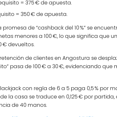
equisito = 375 € de apuesta.
equisito = 350 € de apuesta.
la promesa de “cashback del 10 %” se encuen
netas menores a 100 €, lo que significa que u
0 € devueltos.
etención de clientes en Angostura se despla
sito” pasa de 100 € a 30 €, evidenciando qu
lackjack con regla de 6 a 5 paga 0,5 % por m
 de la casa se traduce en 0,125 € por partid
ncia de 40 manos.