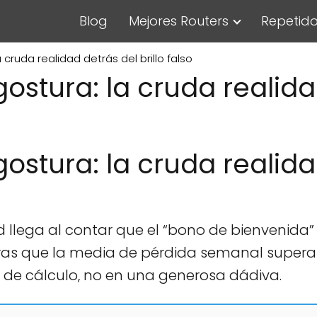
Blog
Mejores Routers
Repetido
cruda realidad detrás del brillo falso
ostura: la cruda realida
ostura: la cruda realida
ad llega al contar que el “bono de bienvenid
s que la media de pérdida semanal supera lo
 de cálculo, no en una generosa dádiva.