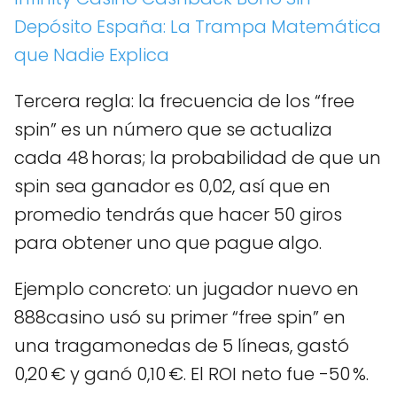
Depósito España: La Trampa Matemática
que Nadie Explica
Tercera regla: la frecuencia de los “free
spin” es un número que se actualiza
cada 48 horas; la probabilidad de que un
spin sea ganador es 0,02, así que en
promedio tendrás que hacer 50 giros
para obtener uno que pague algo.
Ejemplo concreto: un jugador nuevo en
888casino usó su primer “free spin” en
una tragamonedas de 5 líneas, gastó
0,20 € y ganó 0,10 €. El ROI neto fue -50 %.