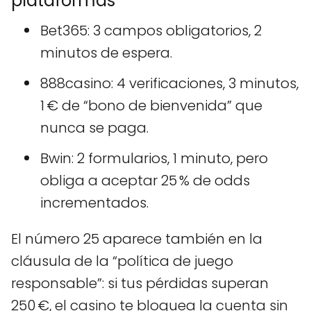
plataformas
Bet365: 3 campos obligatorios, 2
minutos de espera.
888casino: 4 verificaciones, 3 minutos,
1 € de “bono de bienvenida” que
nunca se paga.
Bwin: 2 formularios, 1 minuto, pero
obliga a aceptar 25 % de odds
incrementados.
El número 25 aparece también en la
cláusula de la “política de juego
responsable”: si tus pérdidas superan
250 €, el casino te bloquea la cuenta sin