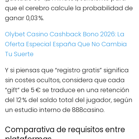
que el cerebro calcule la probabilidad de
ganar 0,03 %.
Olybet Casino Cashback Bono 2026: La
Oferta Especial España Que No Cambia
Tu Suerte
Y si piensas que “registro gratis” significa
sin costes ocultos, considera que cada
“gift” de 5 € se traduce en una retención
del 12 % del saldo total del jugador, según
un estudio interno de 888casino.
Comparativa de requisitos entre