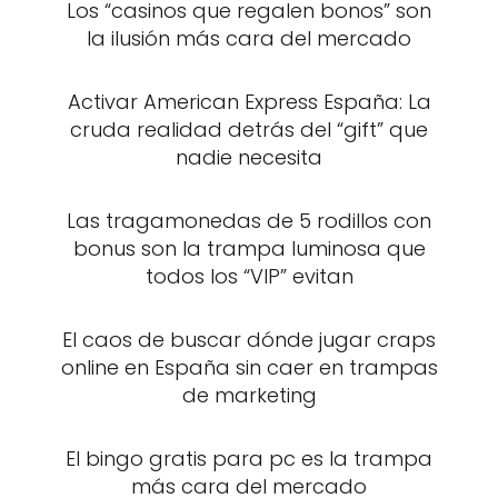
Los “casinos que regalen bonos” son
la ilusión más cara del mercado
Activar American Express España: La
cruda realidad detrás del “gift” que
nadie necesita
Las tragamonedas de 5 rodillos con
bonus son la trampa luminosa que
todos los “VIP” evitan
El caos de buscar dónde jugar craps
online en España sin caer en trampas
de marketing
El bingo gratis para pc es la trampa
más cara del mercado