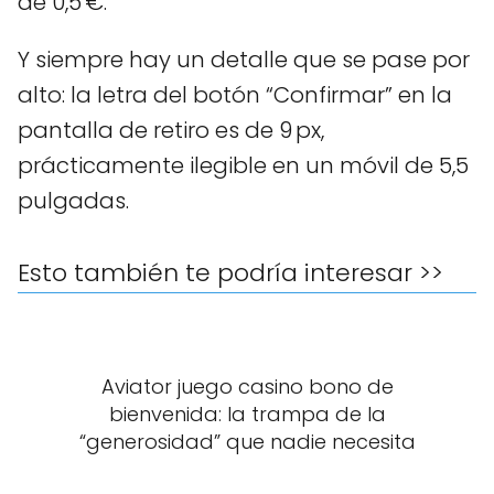
de 0,5 €.
Y siempre hay un detalle que se pase por
alto: la letra del botón “Confirmar” en la
pantalla de retiro es de 9 px,
prácticamente ilegible en un móvil de 5,5
pulgadas.
Esto también te podría interesar >>
Aviator juego casino bono de
bienvenida: la trampa de la
“generosidad” que nadie necesita