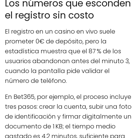
Los números que esconden
el registro sin costo
El registro en un casino en vivo suele
prometer 0€ de depósito, pero la
estadística muestra que el 87 % de los
usuarios abandonan antes del minuto 3,
cuando la pantalla pide validar el
número de teléfono.
En Bet365, por ejemplo, el proceso incluye
tres pasos: crear la cuenta, subir una foto
de identificación y firmar digitalmente un
documento de 1 KB; el tiempo medio
gastado es 4,2 minutos, suficiente para