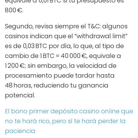
equivale a 0,01 BTC si tu presupuesto es
800 €.
Segundo, revisa siempre el T&C: algunos
casinos indican que el “withdrawal limit”
es de 0,03 BTC por día, lo que, al tipo de
cambio de 1 BTC = 40 000 €, equivale a
1 200 €; sin embargo, la velocidad de
procesamiento puede tardar hasta
48 horas, reduciendo tu ganancia
potencial.
El bono primer depósito casino online que
no te hará rico, pero sí te hará perder la
paciencia