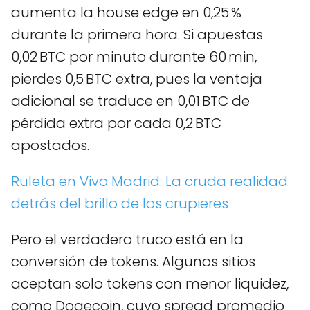
aumenta la house edge en 0,25 %
durante la primera hora. Si apuestas
0,02 BTC por minuto durante 60 min,
pierdes 0,5 BTC extra, pues la ventaja
adicional se traduce en 0,01 BTC de
pérdida extra por cada 0,2 BTC
apostados.
Ruleta en Vivo Madrid: La cruda realidad
detrás del brillo de los crupieres
Pero el verdadero truco está en la
conversión de tokens. Algunos sitios
aceptan solo tokens con menor liquidez,
como Dogecoin, cuyo spread promedio