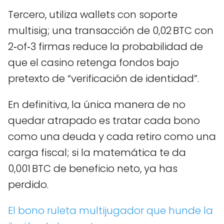
Tercero, utiliza wallets con soporte
multisig; una transacción de 0,02 BTC con
2‑of‑3 firmas reduce la probabilidad de
que el casino retenga fondos bajo
pretexto de “verificación de identidad”.
En definitiva, la única manera de no
quedar atrapado es tratar cada bono
como una deuda y cada retiro como una
carga fiscal; si la matemática te da
0,001 BTC de beneficio neto, ya has
perdido.
El bono ruleta multijugador que hunde la