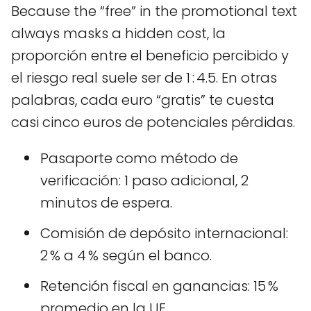
Because the “free” in the promotional text
always masks a hidden cost, la
proporción entre el beneficio percibido y
el riesgo real suele ser de 1 : 4.5. En otras
palabras, cada euro “gratis” te cuesta
casi cinco euros de potenciales pérdidas.
Pasaporte como método de
verificación: 1 paso adicional, 2
minutos de espera.
Comisión de depósito internacional:
2 % a 4 % según el banco.
Retención fiscal en ganancias: 15 %
promedio en la UE.