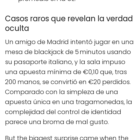
Casos raros que revelan la verdad
oculta
Un amigo de Madrid intentó jugar en una
mesa de blackjack de 5 minutos usando
su pasaporte italiano, y la sala impuso
una apuesta mínima de €0,10 que, tras
200 manos, se convirtió en €20 perdidos.
Comparado con la simpleza de una
apuesta única en una tragamonedas, la
complejidad del control de identidad
parece una broma de mal gusto.
But the biggest surprise came when the