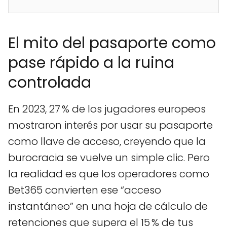
El mito del pasaporte como
pase rápido a la ruina
controlada
En 2023, 27 % de los jugadores europeos
mostraron interés por usar su pasaporte
como llave de acceso, creyendo que la
burocracia se vuelve un simple clic. Pero
la realidad es que los operadores como
Bet365 convierten ese “acceso
instantáneo” en una hoja de cálculo de
retenciones que supera el 15 % de tus