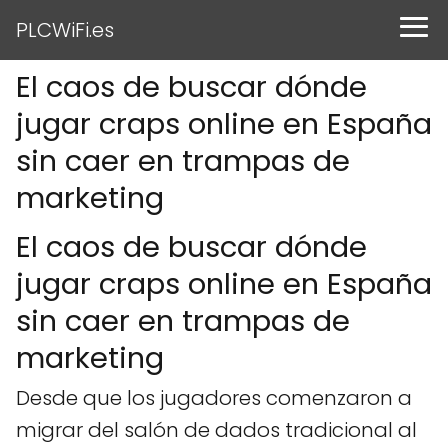
PLCWiFi.es
El caos de buscar dónde
jugar craps online en España
sin caer en trampas de
marketing
El caos de buscar dónde
jugar craps online en España
sin caer en trampas de
marketing
Desde que los jugadores comenzaron a
migrar del salón de dados tradicional al