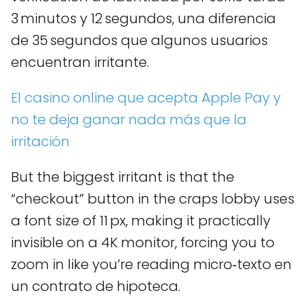
3 minutos y 12 segundos, una diferencia
de 35 segundos que algunos usuarios
encuentran irritante.
El casino online que acepta Apple Pay y
no te deja ganar nada más que la
irritación
But the biggest irritant is that the
“checkout” button in the craps lobby uses
a font size of 11 px, making it practically
invisible on a 4K monitor, forcing you to
zoom in like you’re reading micro‑texto en
un contrato de hipoteca.