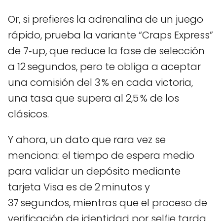
Or, si prefieres la adrenalina de un juego
rápido, prueba la variante “Craps Express”
de 7‑up, que reduce la fase de selección
a 12 segundos, pero te obliga a aceptar
una comisión del 3 % en cada victoria,
una tasa que supera al 2,5 % de los
clásicos.
Y ahora, un dato que rara vez se
menciona: el tiempo de espera medio
para validar un depósito mediante
tarjeta Visa es de 2 minutos y
37 segundos, mientras que el proceso de
verificación de identidad por selfie tarda