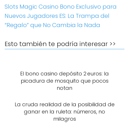
Slots Magic Casino Bono Exclusivo para
Nuevos Jugadores ES: La Trampa del
“Regalo” que No Cambia la Nada
Esto también te podría interesar >>
El bono casino depósito 2 euros: la
picadura de mosquito que pocos
notan
La cruda realidad de la posibilidad de
ganar en la ruleta: números, no
milagros