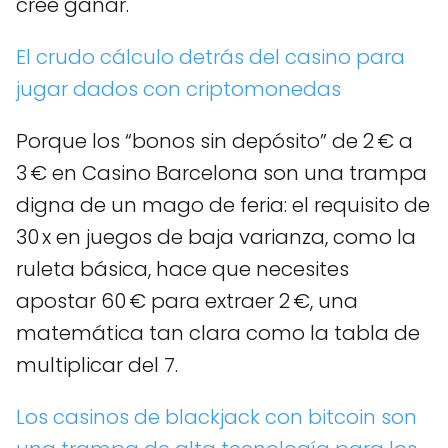
cree ganar.
El crudo cálculo detrás del casino para
jugar dados con criptomonedas
Porque los “bonos sin depósito” de 2 € a
3 € en Casino Barcelona son una trampa
digna de un mago de feria: el requisito de
30 x en juegos de baja varianza, como la
ruleta básica, hace que necesites
apostar 60 € para extraer 2 €, una
matemática tan clara como la tabla de
multiplicar del 7.
Los casinos de blackjack con bitcoin son