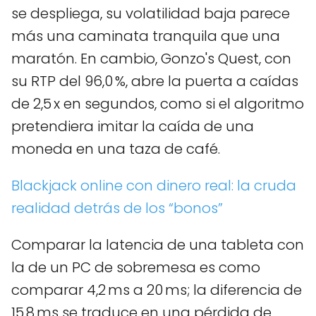
se despliega, su volatilidad baja parece
más una caminata tranquila que una
maratón. En cambio, Gonzo's Quest, con
su RTP del 96,0 %, abre la puerta a caídas
de 2,5 x en segundos, como si el algoritmo
pretendiera imitar la caída de una
moneda en una taza de café.
Blackjack online con dinero real: la cruda
realidad detrás de los “bonos”
Comparar la latencia de una tableta con
la de un PC de sobremesa es como
comparar 4,2 ms a 20 ms; la diferencia de
15,8 ms se traduce en una pérdida de