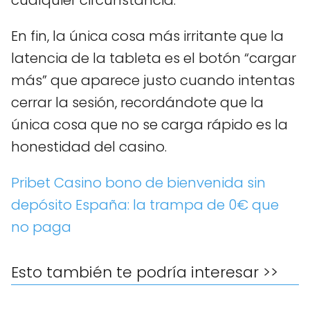
cualquier circunstancia.
En fin, la única cosa más irritante que la
latencia de la tableta es el botón “cargar
más” que aparece justo cuando intentas
cerrar la sesión, recordándote que la
única cosa que no se carga rápido es la
honestidad del casino.
Pribet Casino bono de bienvenida sin
depósito España: la trampa de 0€ que
no paga
Esto también te podría interesar >>