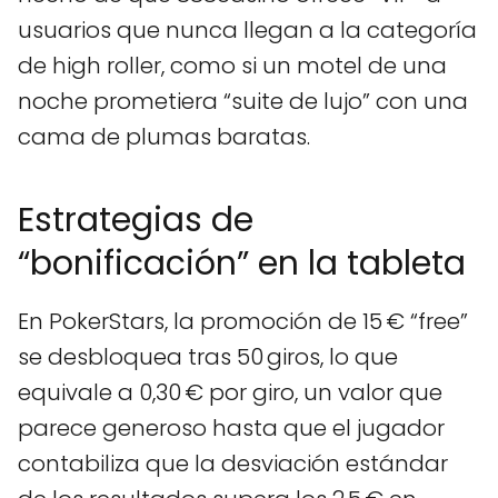
usuarios que nunca llegan a la categoría
de high roller, como si un motel de una
noche prometiera “suite de lujo” con una
cama de plumas baratas.
Estrategias de
“bonificación” en la tableta
En PokerStars, la promoción de 15 € “free”
se desbloquea tras 50 giros, lo que
equivale a 0,30 € por giro, un valor que
parece generoso hasta que el jugador
contabiliza que la desviación estándar