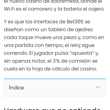
el nuevo casino de sobremesa, donde el
Wi‑Fi es el camarero y la batería el cajero.
Y es que las interfaces de Bet365 se
diseñan como un tablero de ajedrez:
cada toque mueve una pieza y, como en
una partida con tiempo, el reloj sigue
corriendo. El jugador pulsa “apuesta” y,
sin apenas notar, el 3 % de comisión se
cuela en la hoja de cálculo del casino.
Índice