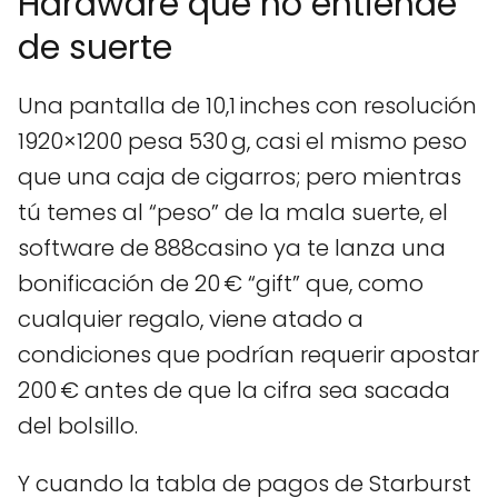
Hardware que no entiende
de suerte
Una pantalla de 10,1 inches con resolución
1920×1200 pesa 530 g, casi el mismo peso
que una caja de cigarros; pero mientras
tú temes al “peso” de la mala suerte, el
software de 888casino ya te lanza una
bonificación de 20 € “gift” que, como
cualquier regalo, viene atado a
condiciones que podrían requerir apostar
200 € antes de que la cifra sea sacada
del bolsillo.
Y cuando la tabla de pagos de Starburst