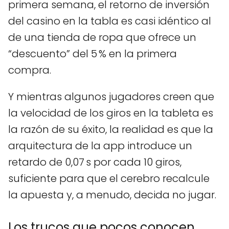
primera semana, el retorno de inversión
del casino en la tabla es casi idéntico al
de una tienda de ropa que ofrece un
“descuento” del 5 % en la primera
compra.
Y mientras algunos jugadores creen que
la velocidad de los giros en la tableta es
la razón de su éxito, la realidad es que la
arquitectura de la app introduce un
retardo de 0,07 s por cada 10 giros,
suficiente para que el cerebro recalcule
la apuesta y, a menudo, decida no jugar.
Los trucos que pocos conocen