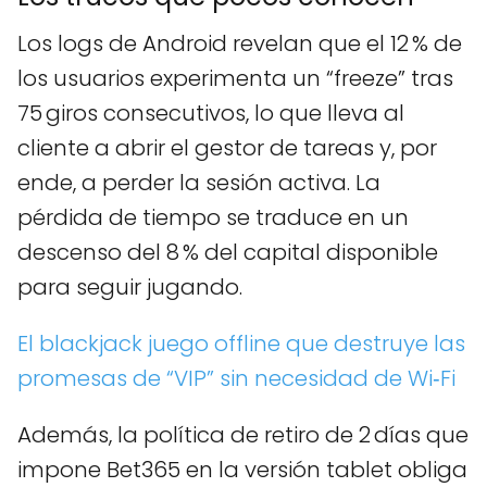
Los logs de Android revelan que el 12 % de
los usuarios experimenta un “freeze” tras
75 giros consecutivos, lo que lleva al
cliente a abrir el gestor de tareas y, por
ende, a perder la sesión activa. La
pérdida de tiempo se traduce en un
descenso del 8 % del capital disponible
para seguir jugando.
El blackjack juego offline que destruye las
promesas de “VIP” sin necesidad de Wi‑Fi
Además, la política de retiro de 2 días que
impone Bet365 en la versión tablet obliga