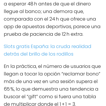
a esperar 48 h antes de que el dinero
llegue al banco; una demora que,
comparada con el 24 h que ofrece una
app de apuestas deportivas, parece una
prueba de paciencia de 12 h extra.
Slots gratis España: la cruda realidad
detrás del brillo de los rodillos
En la práctica, el número de usuarios que
llegan a tocar la opción “reclamar bono”
más de una vez en una sesión supera el
65 %, lo que demuestra una tendencia a
buscar el “gift” como si fuera una tabla
de multiplicar donde el 1 + 1 = 3.