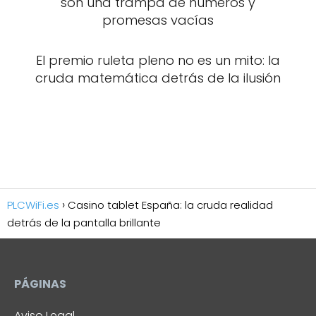
son una trampa de números y
promesas vacías
El premio ruleta pleno no es un mito: la
cruda matemática detrás de la ilusión
PLCWiFi.es
Casino tablet España: la cruda realidad
detrás de la pantalla brillante
PÁGINAS
Aviso Legal