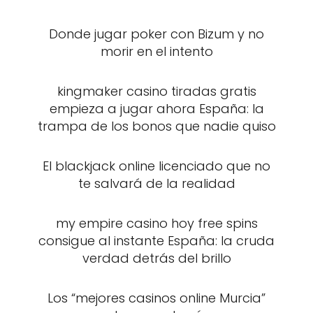
Donde jugar poker con Bizum y no
morir en el intento
kingmaker casino tiradas gratis
empieza a jugar ahora España: la
trampa de los bonos que nadie quiso
El blackjack online licenciado que no
te salvará de la realidad
my empire casino hoy free spins
consigue al instante España: la cruda
verdad detrás del brillo
Los “mejores casinos online Murcia”