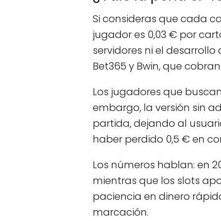
Si consideras que cada cart
jugador es 0,03 € por cart
servidores ni el desarroll
Bet365 y Bwin, que cobran
Los jugadores que buscan 
embargo, la versión sin a
partida, dejando al usuar
haber perdido 0,5 € en co
Los números hablan: en 202
mientras que los slots apor
paciencia en dinero rápid
marcación.