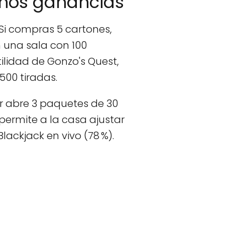
enos ganancias
Si compras 5 cartones,
n una sala con 100
ilidad de Gonzo's Quest,
500 tiradas.
dor abre 3 paquetes de 30
permite a la casa ajustar
lackjack en vivo (78 %).