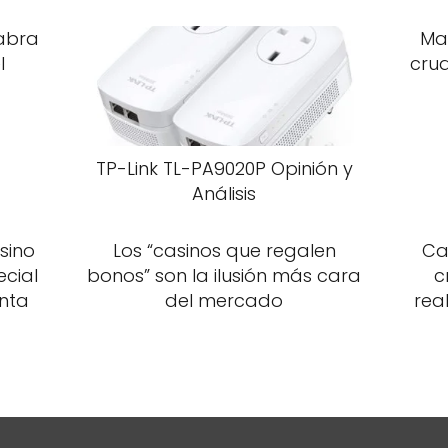
abra
Ma
l
crud
TP-Link TL-PA9020P Opinión y
Análisis
asino
Los “casinos que regalen
Ca
cial
bonos” son la ilusión más cara
c
nta
del mercado
rea