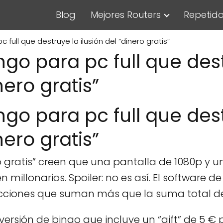
Blog
Mejores Routers
Repetido
 full que destruye la ilusión del “dinero gratis”
ngo para pc full que des
nero gratis”
ngo para pc full que des
nero gratis”
 gratis” creen que una pantalla de 1080p y 
 millonarios. Spoiler: no es así. El software 
ciones que suman más que la suma total de
ersión de bingo que incluye un “gift” de 5 € p