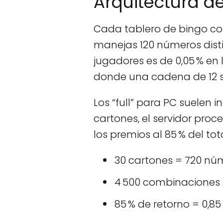
Arquitectura d
Cada tablero de bingo con
manejas 120 números disti
jugadores es de 0,05 % en 
donde una cadena de 12 sí
Los “full” para PC suelen i
cartones, el servidor pro
los premios al 85 % del tot
30 cartones = 720 nú
4 500 combinaciones 
85 % de retorno = 0,