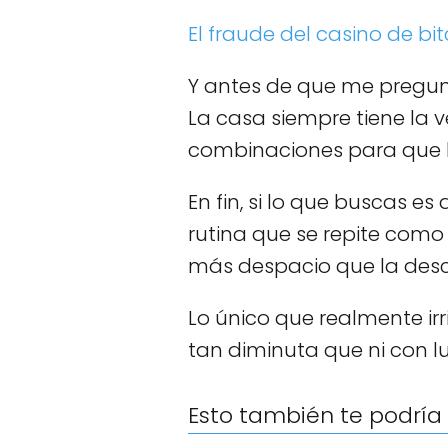
El fraude del casino de bit
Y antes de que me pregunt
La casa siempre tiene la 
combinaciones para que 
En fin, si lo que buscas es 
rutina que se repite como
más despacio que la desc
Lo único que realmente irr
tan diminuta que ni con lup
Esto también te podría 