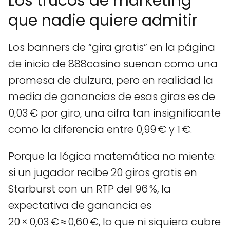
Los trucos de marketing
que nadie quiere admitir
Los banners de “gira gratis” en la página
de inicio de 888casino suenan como una
promesa de dulzura, pero en realidad la
media de ganancias de esas giras es de
0,03 € por giro, una cifra tan insignificante
como la diferencia entre 0,99 € y 1 €.
Porque la lógica matemática no miente:
si un jugador recibe 20 giros gratis en
Starburst con un RTP del 96 %, la
expectativa de ganancia es
20 × 0,03 € ≈ 0,60 €, lo que ni siquiera cubre