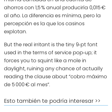
ahorros con 1,5 % anual produciría 0,015 €
al año. La diferencia es mínima, pero la
percepción es la que los casinos
explotan.
But the real irritant is the tiny 9‑pt font
used in the terms of service pop‑up; it
forces you to squint like a mole in
daylight, ruining any chance of actually
reading the clause about “cobro máximo
de 5 000 € al mes”.
Esto también te podría interesar >>