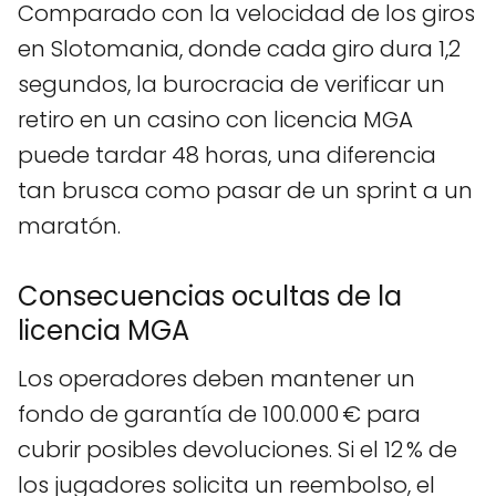
Comparado con la velocidad de los giros
en Slotomania, donde cada giro dura 1,2
segundos, la burocracia de verificar un
retiro en un casino con licencia MGA
puede tardar 48 horas, una diferencia
tan brusca como pasar de un sprint a un
maratón.
Consecuencias ocultas de la
licencia MGA
Los operadores deben mantener un
fondo de garantía de 100.000 € para
cubrir posibles devoluciones. Si el 12 % de
los jugadores solicita un reembolso, el