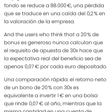
fondo se reduce a 88.000 €, una pérdida
que se traduce en una caída del 0,2 % en
la valoración de la empresa.
And the users who think that a 20 % de
bonus es generoso nunca calculan que
el requisito de apuesta de 30x hace que
la expectativa real del beneficio sea de
apenas 0,07 € por cada euro depositado.
Una comparación rápida: el retorno neto
de un bono de 20 % con 30x es
equivalente a invertir 1 € en una bolsa
que rinde 0,07 € al año, mientras que la
misma cantidad en una cuenta de