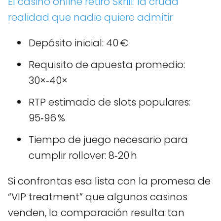
El casino online retiro Skrill: la cruda
realidad que nadie quiere admitir
Depósito inicial: 40 €
Requisito de apuesta promedio:
30×‑40×
RTP estimado de slots populares:
95‑96 %
Tiempo de juego necesario para
cumplir rollover: 8‑20 h
Si confrontas esa lista con la promesa de
“VIP treatment” que algunos casinos
venden, la comparación resulta tan