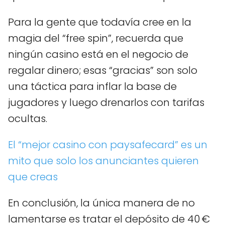
Para la gente que todavía cree en la
magia del “free spin”, recuerda que
ningún casino está en el negocio de
regalar dinero; esas “gracias” son solo
una táctica para inflar la base de
jugadores y luego drenarlos con tarifas
ocultas.
El “mejor casino con paysafecard” es un
mito que solo los anunciantes quieren
que creas
En conclusión, la única manera de no
lamentarse es tratar el depósito de 40 €