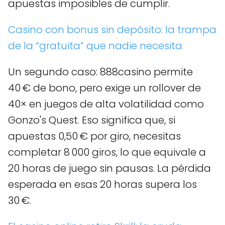
apuestas imposibles de cumplir.
Casino con bonus sin depósito: la trampa
de la “gratuita” que nadie necesita
Un segundo caso: 888casino permite
40 € de bono, pero exige un rollover de
40× en juegos de alta volatilidad como
Gonzo's Quest. Eso significa que, si
apuestas 0,50 € por giro, necesitas
completar 8 000 giros, lo que equivale a
20 horas de juego sin pausas. La pérdida
esperada en esas 20 horas supera los
30 €.