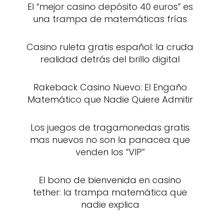
El “mejor casino depósito 40 euros” es
una trampa de matemáticas frías
Casino ruleta gratis español: la cruda
realidad detrás del brillo digital
Rakeback Casino Nuevo: El Engaño
Matemático que Nadie Quiere Admitir
Los juegos de tragamonedas gratis
mas nuevos no son la panacea que
venden los “VIP”
El bono de bienvenida en casino
tether: la trampa matemática que
nadie explica