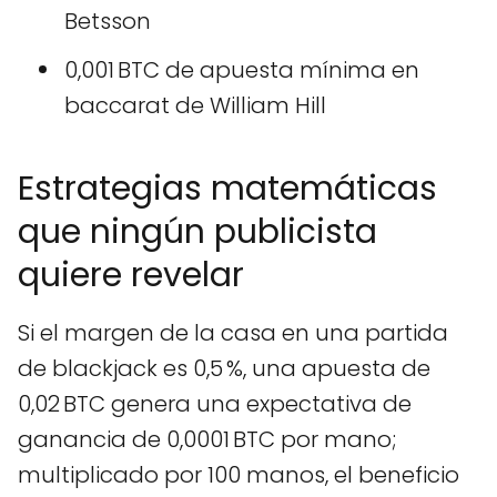
Betsson
0,001 BTC de apuesta mínima en
baccarat de William Hill
Estrategias matemáticas
que ningún publicista
quiere revelar
Si el margen de la casa en una partida
de blackjack es 0,5 %, una apuesta de
0,02 BTC genera una expectativa de
ganancia de 0,0001 BTC por mano;
multiplicado por 100 manos, el beneficio