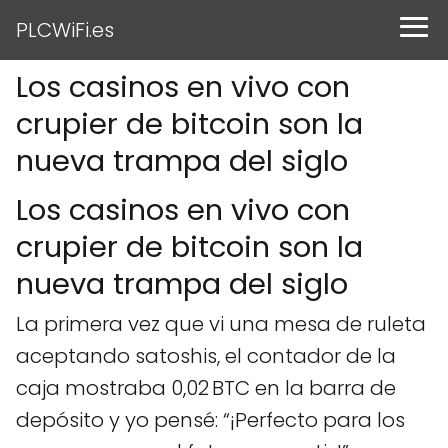
PLCWiFi.es
Los casinos en vivo con
crupier de bitcoin son la
nueva trampa del siglo
Los casinos en vivo con
crupier de bitcoin son la
nueva trampa del siglo
La primera vez que vi una mesa de ruleta
aceptando satoshis, el contador de la
caja mostraba 0,02 BTC en la barra de
depósito y yo pensé: “¡Perfecto para los