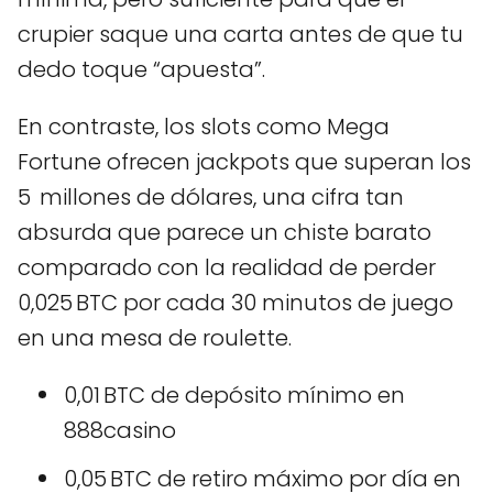
crupier saque una carta antes de que tu
dedo toque “apuesta”.
En contraste, los slots como Mega
Fortune ofrecen jackpots que superan los
5 millones de dólares, una cifra tan
absurda que parece un chiste barato
comparado con la realidad de perder
0,025 BTC por cada 30 minutos de juego
en una mesa de roulette.
0,01 BTC de depósito mínimo en
888casino
0,05 BTC de retiro máximo por día en