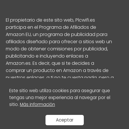
El propietario de este sito web, Plcwifi.es
participa en el Programa de Afiliados de
Amazon EU, un programa de publicidad para
afiliados diseñado para ofrecer a sitios web un
modo de obtener comisiones por publicidad,
publicitando e incluyendo enlaces a
Amazon.es. Es decir, que si te decides a
comprar un producto en Amazon a través de
nuestros enlaces, a ti no te cuesta nada, pero a
nosotros Amazon nos dará una comisión que
Este sitio web utiliza cookies para asegurar que
nos servirá para financiar la web. Todos los
tengas una mejor experiencia al navegar por el
enlaces de compra incluidos en esta web,
sitio.
Más información
tienen como destino el sitio web de Amazon.es
Aceptar