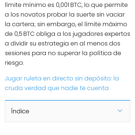
límite mínimo es 0,001 BTC, lo que permite
a los novatos probar la suerte sin vaciar
la cartera; sin embargo, el límite máximo
de 0,5 BTC obliga a los jugadores expertos
a dividir su estrategia en al menos dos
sesiones para no superar la política de
riesgo.
Jugar ruleta en directo sin depósito: la
cruda verdad que nadie te cuenta
Índice