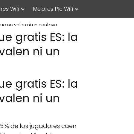
res Wifi
Mejores Plc Wifi
que no valen ni un centavo
 gratis ES: la
valen ni un
 gratis ES: la
valen ni un
5 % de los jugadores caen