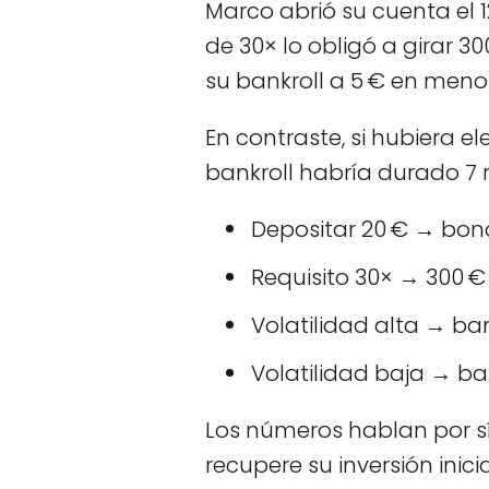
Marco abrió su cuenta el 1
de 30× lo obligó a girar 3
su bankroll a 5 € en menos
En contraste, si hubiera 
bankroll habría durado 7 r
Depositar 20 € → bon
Requisito 30× → 300 
Volatilidad alta → ba
Volatilidad baja → ba
Los números hablan por sí
recupere su inversión inicia