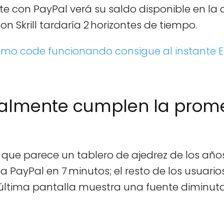
e con PayPal verá su saldo disponible en la
n Skrill tardaría 2 horizontes de tiempo.
mo code funcionando consigue al instante E
ealmente cumplen la prome
faz que parece un tablero de ajedrez de los añ
sa PayPal en 7 minutos; el resto de los usuar
 última pantalla muestra una fuente diminut