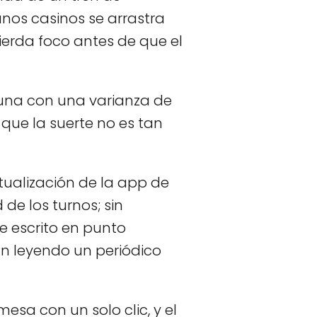
unos casinos se arrastra
erda foco antes de que el
a una con una varianza de
a que la suerte no es tan
tualización de la app de
de los turnos; sin
e escrito en punto
an leyendo un periódico
esa con un solo clic, y el