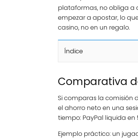
plataformas, no obliga a 
empezar a apostar, lo que
casino, no en un regalo.
Índice
Comparativa de
Si comparas la comisión de
el ahorro neto en una sesi
tiempo: PayPal liquida en 5
Ejemplo práctico: un jugad