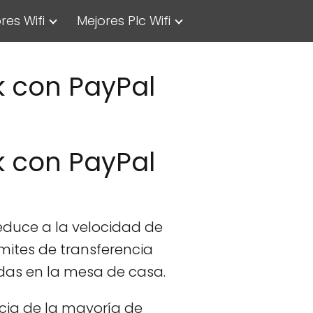
res Wifi
Mejores Plc Wifi
k con PayPal
k con PayPal
reduce a la velocidad de
mites de transferencia
das en la mesa de casa.
ncia de la mayoría de