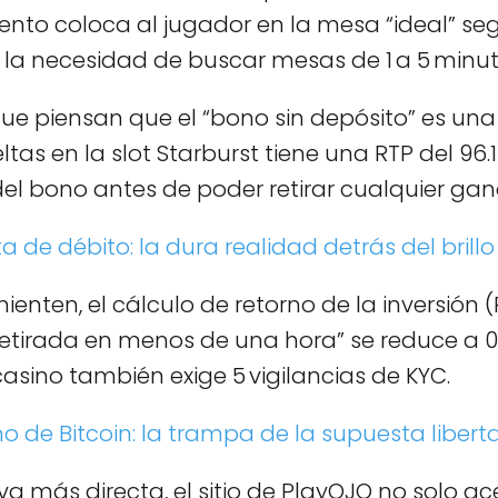
to coloca al jugador en la mesa “ideal” segú
a la necesidad de buscar mesas de 1 a 5 minu
que piensan que el “bono sin depósito” es un
tas en la slot Starburst tiene una RTP del 96.1 
del bono antes de poder retirar cualquier gan
a de débito: la dura realidad detrás del brillo
enten, el cálculo de retorno de la inversió
etirada en menos de una hora” se reduce a 0
sino también exige 5 vigilancias de KYC.
no de Bitcoin: la trampa de la supuesta libert
iva más directa, el sitio de PlayOJO no solo a