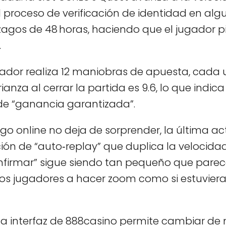
l proceso de verificación de identidad en alg
gos de 48 horas, haciendo que el jugador pi
.
jugador realiza 12 maniobras de apuesta, cad
rianza al cerrar la partida es 9.6, lo que indic
de “ganancia garantizada”.
go online no deja de sorprender, la última ac
ón de “auto‑replay” que duplica la velocidad 
nfirmar” sigue siendo tan pequeño que parec
 los jugadores a hacer zoom como si estuvier
la interfaz de 888casino permite cambiar de m