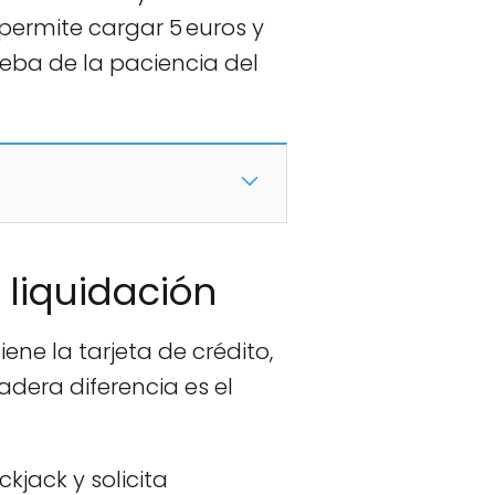
permite cargar 5 euros y
ueba de la paciencia del
liquidación
ene la tarjeta de crédito,
adera diferencia es el
kjack y solicita