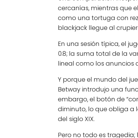
cercanías, mientras que e
como una tortuga con reza
blackjack llegue al crupier
En una sesión típica, el 
0.8; la suma total de la va
lineal como los anuncios 
Y porque el mundo del jue
Betway introdujo una funci
embargo, el botón de “co
diminuto, lo que obliga a
del siglo XIX.
Pero no todo es tragedia; 