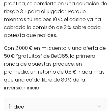
práctica, se convierte en una ecuación de
riesgo 3 : 1 para el jugador. Porque
mientras tú recibes 10 €, el casino ya ha
cobrado la comisión de 2 % sobre cada
apuesta que realices.
Con 2 000 € en mi cuenta y una oferta de
50 € “gratuitos” de Bet365, la primera
ronda de apuestas produce, en
promedio, un retorno de 0,8 €, nada más
que una caída libre de 80 % de la
inversión inicial.
Índice