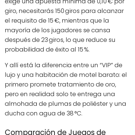
exige una apuesta mínima de 0,10 € por
giro, necesitarás 150 giros para alcanzar
el requisito de 15 €, mientras que la
mayoría de los jugadores se cansa
después de 23 giros, lo que reduce su
probabilidad de éxito al 15 %.
Y allí está la diferencia entre un “VIP” de
lujo y una habitación de motel barato: el
primero promete tratamiento de oro,
pero en realidad solo te entrega una
almohada de plumas de poliéster y una
ducha con agua de 38 °C.
Comparación de Juegos de