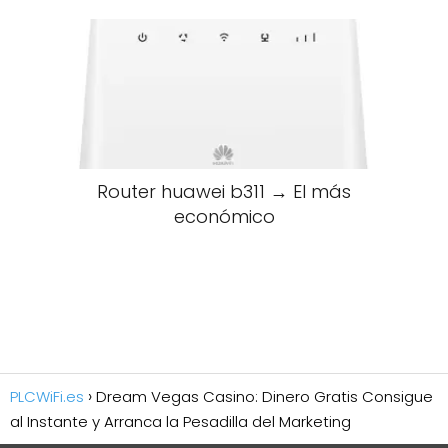
Router huawei b311 → El más
económico
PLCWiFi.es
Dream Vegas Casino: Dinero Gratis Consigue
al Instante y Arranca la Pesadilla del Marketing