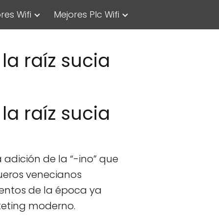
res Wifi
Mejores Plc Wifi
la raíz sucia
la raíz sucia
 adición de la “-ino” que
queros venecianos
entos de la época ya
keting moderno.