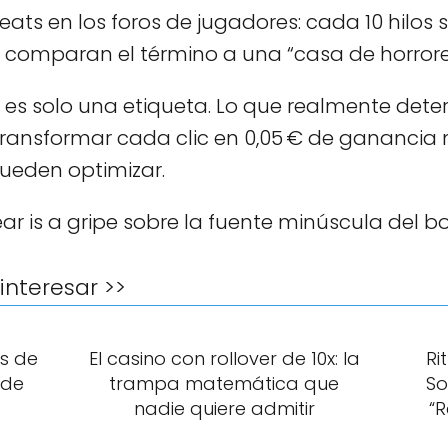
ts en los foros de jugadores: cada 10 hilos s
omparan el término a una “casa de horrore
a es solo una etiqueta. Lo que realmente deter
ransformar cada clic en 0,05 € de ganancia ne
ueden optimizar.
ear is a gripe sobre la fuente minúscula del bo
interesar >>
s de
El casino con rollover de 10x: la
Ri
 de
trampa matemática que
So
nadie quiere admitir
“R