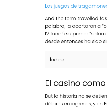
Los juegos de tragamoned
And the term travelled fa
palabra, la acortaron a “c
IV fundó su primer “salón 
desde entonces ha sido si
Índice
El casino como
But la historia no se detie
dólares en ingresos, y en 