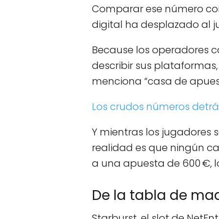
Comparar ese número con 
digital ha desplazado al ju
Because los operadores c
describir sus plataformas,
menciona “casa de apuesta
Los crudos números detrás 
Y mientras los jugadores s
realidad es que ningún cas
a una apuesta de 600 €, l
De la tabla de mad
Starburst, el slot de NetEn