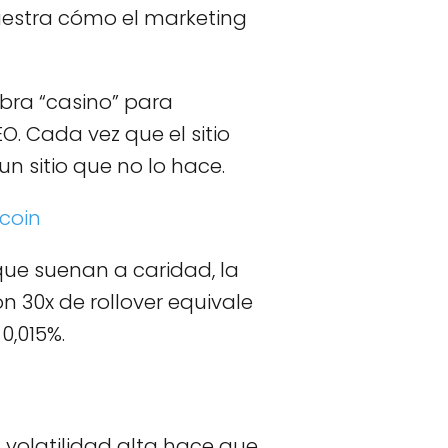
uestra cómo el marketing
bra “casino” para
O. Cada vez que el sitio
 sitio que no lo hace.
tcoin
 que suenan a caridad, la
n 30x de rollover equivale
0,015%.
su volatilidad alta hace que