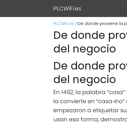
PLCWiFi.es
PLCWiFi.es
De donde proviene la pa
De donde prov
del negocio
De donde prov
del negocio
En 1492, la palabra “casa”
la convierte en “casa‑ino”
empezaron a etiquetar su
usan esa forma, demostra