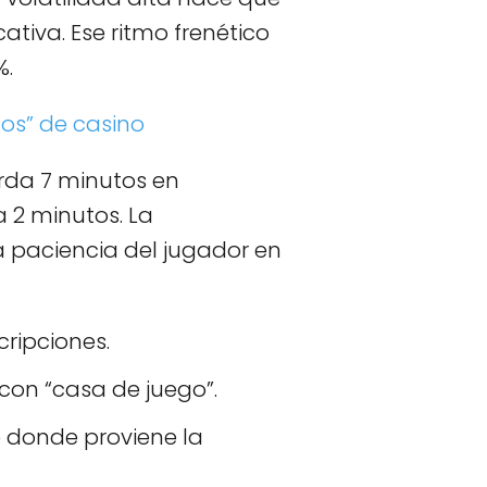
ativa. Ese ritmo frenético
%.
los” de casino
rda 7 minutos en
 2 minutos. La
a paciencia del jugador en
cripciones.
con “casa de juego”.
e donde proviene la