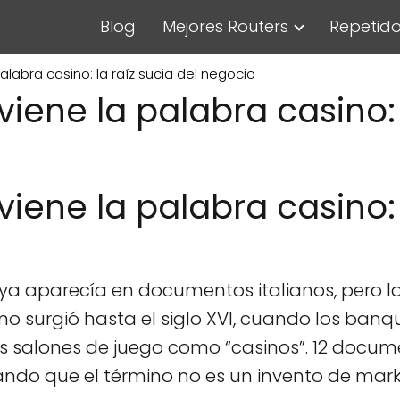
Blog
Mejores Routers
Repetido
labra casino: la raíz sucia del negocio
iene la palabra casino: 
iene la palabra casino: 
 ya aparecía en documentos italianos, pero la
 no surgió hasta el siglo XVI, cuando los ban
s salones de juego como “casinos”. 12 docum
ndo que el término no es un invento de mar