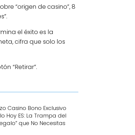
obre “origen de casino”, 8
s”.
mina el éxito es la
ta, cifra que solo los
tón “Retirar”.
tzo Casino Bono Exclusivo
lo Hoy ES: La Trampa del
egalo” que No Necesitas