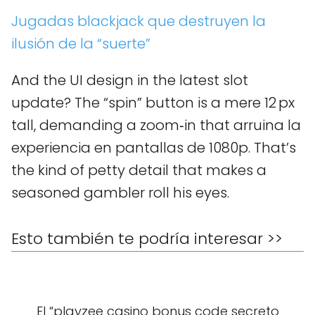
Jugadas blackjack que destruyen la
ilusión de la “suerte”
And the UI design in the latest slot
update? The “spin” button is a mere 12 px
tall, demanding a zoom‑in that arruina la
experiencia en pantallas de 1080p. That’s
the kind of petty detail that makes a
seasoned gambler roll his eyes.
Esto también te podría interesar >>
El “playzee casino bonus code secreto