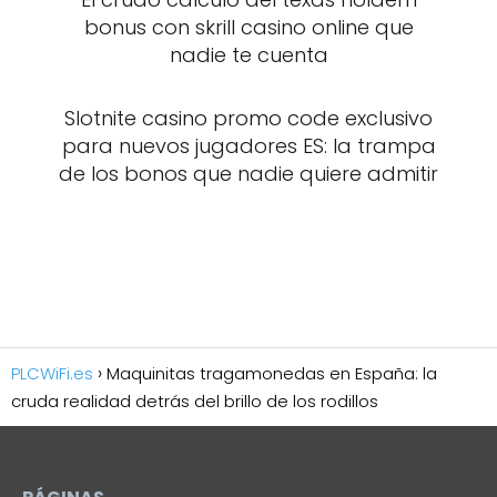
bonus con skrill casino online que
nadie te cuenta
Slotnite casino promo code exclusivo
para nuevos jugadores ES: la trampa
de los bonos que nadie quiere admitir
PLCWiFi.es
Maquinitas tragamonedas en España: la
cruda realidad detrás del brillo de los rodillos