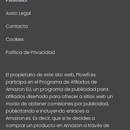
PÁGINAS
Aviso Legal
Contacto
Cookies
Política de Privacidad
El propietario de este sito web, Plcwifi.es
participa en el Programa de Afiliados de
Amazon EU, un programa de publicidad para
afiliados diseñado para ofrecer a sitios web un
modo de obtener comisiones por publicidad,
publicitando e incluyendo enlaces a
Amazon.es. Es decir, que si te decides a
comprar un producto en Amazon a través de