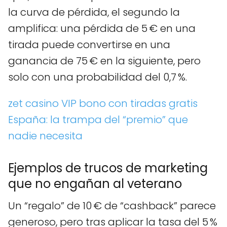
la curva de pérdida, el segundo la
amplifica: una pérdida de 5 € en una
tirada puede convertirse en una
ganancia de 75 € en la siguiente, pero
solo con una probabilidad del 0,7 %.
zet casino VIP bono con tiradas gratis
España: la trampa del “premio” que
nadie necesita
Ejemplos de trucos de marketing
que no engañan al veterano
Un “regalo” de 10 € de “cashback” parece
generoso, pero tras aplicar la tasa del 5 %