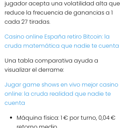
jugador acepta una volatilidad alta que
reduce la frecuencia de ganancias a 1
cada 27 tiradas.
Casino online España retiro Bitcoin: la
cruda matemática que nadie te cuenta
Una tabla comparativa ayuda a
visualizar el derrame:
Jugar game shows en vivo mejor casino
online: la cruda realidad que nadie te
cuenta
Máquina física: 1 € por turno, 0,04 €
retorno medio.