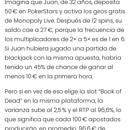
Imagina que Juan, de 32 años, deposita
50 € en PokerStars y activa los giros gratis
de Monopoly Live. Después de 12 spins, su
saldo cae a 27 €, porque la frecuencia de
los multiplicadores de 2× a 5× es de 1 en 6.
Si Juan hubiera jugado una partida de
blackjack con la misma apuesta, habría
tenido un 45% de chance de ganar al
menos 10 € en la primera hora.
Pero si en vez de eso elige la slot “Book of
Dead” en la misma plataforma, la
varianza sube al 2,5 % y el RTP al 96,6%, lo
que significa que cada 100 € apostados
producirán, en promedio, 96,6 € de