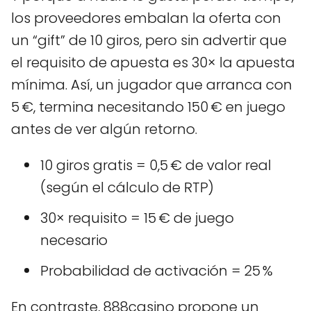
los proveedores embalan la oferta con
un “gift” de 10 giros, pero sin advertir que
el requisito de apuesta es 30× la apuesta
mínima. Así, un jugador que arranca con
5 €, termina necesitando 150 € en juego
antes de ver algún retorno.
10 giros gratis = 0,5 € de valor real
(según el cálculo de RTP)
30× requisito = 15 € de juego
necesario
Probabilidad de activación = 25 %
En contraste, 888casino propone un