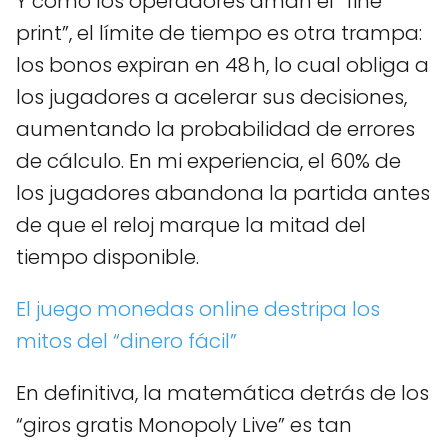
Y como los operadores aman el “fine
print”, el límite de tiempo es otra trampa:
los bonos expiran en 48 h, lo cual obliga a
los jugadores a acelerar sus decisiones,
aumentando la probabilidad de errores
de cálculo. En mi experiencia, el 60% de
los jugadores abandona la partida antes
de que el reloj marque la mitad del
tiempo disponible.
El juego monedas online destripa los
mitos del “dinero fácil”
En definitiva, la matemática detrás de los
“giros gratis Monopoly Live” es tan