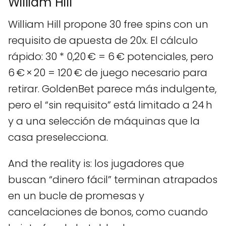
William Hill
William Hill propone 30 free spins con un
requisito de apuesta de 20x. El cálculo
rápido: 30 * 0,20 € = 6 € potenciales, pero
6 € × 20 = 120 € de juego necesario para
retirar. GoldenBet parece más indulgente,
pero el “sin requisito” está limitado a 24 h
y a una selección de máquinas que la
casa preselecciona.
And the reality is: los jugadores que
buscan “dinero fácil” terminan atrapados
en un bucle de promesas y
cancelaciones de bonos, como cuando