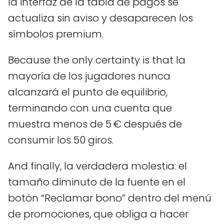
la interfaz de la tabla de pagos se
actualiza sin aviso y desaparecen los
símbolos premium.
Because the only certainty is that la
mayoría de los jugadores nunca
alcanzará el punto de equilibrio,
terminando con una cuenta que
muestra menos de 5 € después de
consumir los 50 giros.
And finally, la verdadera molestia: el
tamaño diminuto de la fuente en el
botón “Reclamar bono” dentro del menú
de promociones, que obliga a hacer