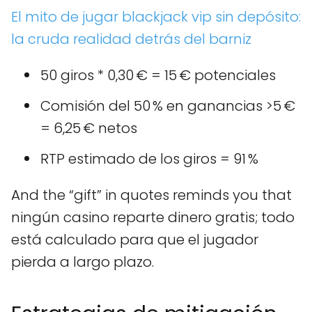
El mito de jugar blackjack vip sin depósito:
la cruda realidad detrás del barniz
50 giros * 0,30 € = 15 € potenciales
Comisión del 50 % en ganancias >5 €
= 6,25 € netos
RTP estimado de los giros = 91 %
And the “gift” in quotes reminds you that
ningún casino reparte dinero gratis; todo
está calculado para que el jugador
pierda a largo plazo.