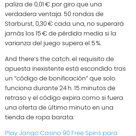
paliza de 0,01 € por giro que una
verdadera ventaja. 50 rondas de
Starburst, 0,30 € cada una, no superará
jamás los 15 € de pérdida media si la
varianza del juego supera el 5 %.
And there’s the catch: el requisito de
apuesta inexistente está escondido tras
un “código de bonificación” que solo
funciona durante 24 h. 15 minutos de
retraso y el código expira como si fuera
una oferta de último minuto en una
tienda de ropa barata.
Play Jango Casino 90 Free Spins para