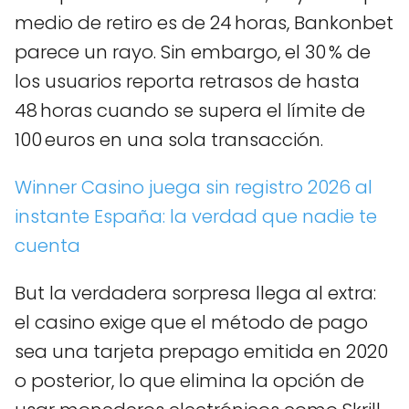
medio de retiro es de 24 horas, Bankonbet
parece un rayo. Sin embargo, el 30 % de
los usuarios reporta retrasos de hasta
48 horas cuando se supera el límite de
100 euros en una sola transacción.
Winner Casino juega sin registro 2026 al
instante España: la verdad que nadie te
cuenta
But la verdadera sorpresa llega al extra:
el casino exige que el método de pago
sea una tarjeta prepago emitida en 2020
o posterior, lo que elimina la opción de