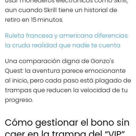
usar monederos electrónicos como Skrill,
aun cuando Skrill tiene un historial de
retiro en 15 minutos.
Ruleta francesa y americana diferencias:
la cruda realidad que nadie te cuenta
Una comparación digna de Gonzo's
Quest: la aventura parece emocionante
al inicio, pero cada paso está plagado de
trampas que reducen la velocidad de tu
progreso.
Cómo gestionar el bono sin
caer en la trampa del “VIP”