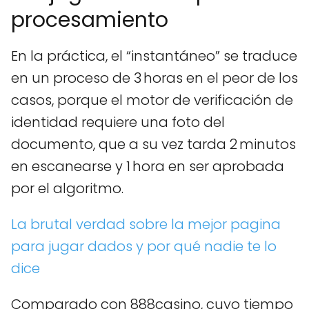
procesamiento
En la práctica, el “instantáneo” se traduce
en un proceso de 3 horas en el peor de los
casos, porque el motor de verificación de
identidad requiere una foto del
documento, que a su vez tarda 2 minutos
en escanearse y 1 hora en ser aprobada
por el algoritmo.
La brutal verdad sobre la mejor pagina
para jugar dados y por qué nadie te lo
dice
Comparado con 888casino, cuyo tiempo