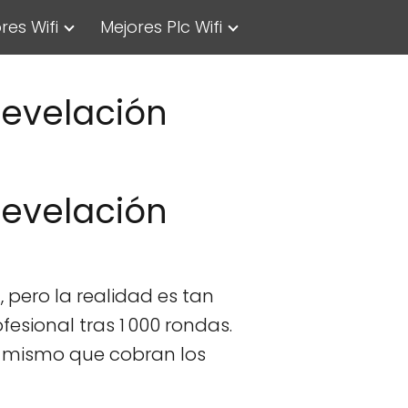
res Wifi
Mejores Plc Wifi
 revelación
 revelación
 pero la realidad es tan
sional tras 1 000 rondas.
so mismo que cobran los