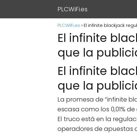
PLCWiFi.es
PLCWiFi.es
El infinite blackjack re
El infinite bl
que la public
El infinite bl
que la public
La promesa de “infinite bl
escasa como los 0,01% de 
El truco está en la regul
operadores de apuestas d