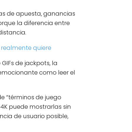
as de apuesta, ganancias
rque la diferencia entre
distancia.
 realmente quiere
IFs de jackpots, la
n emocionante como leer el
 de “términos de juego
e 4K puede mostrarlas sin
encia de usuario posible,