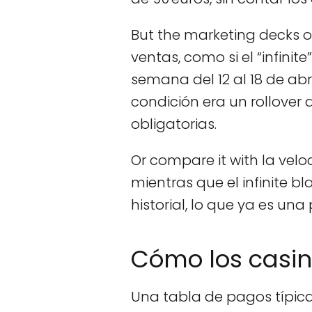
But the marketing decks o
ventas, como si el “infinit
semana del 12 al 18 de abri
condición era un rollover 
obligatorias.
Or compare it with la ve
mientras que el infinite 
historial, lo que ya es una
Cómo los casin
Una tabla de pagos típica