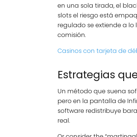
en una sola tirada, el bla
slots el riesgo está empaq
regulado se extiende a lo
comisión.
Casinos con tarjeta de dé
Estrategias que
Un método que suena sofis
pero en la pantalla de Inf
software redistribuye ba
real.
Or consider the “martingal