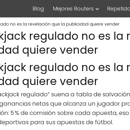
Blog
Mejores Routers
Repetido
gulado no es la revelación que la publicidad quiere vender
ackjack regulado no es la
idad quiere vender
ackjack regulado no es la
idad quiere vender
ackjack regulado” suena a tabla de salvación,
ganancias netas que alcanza un jugador profe
ación: 5 % de comisión sobre cada apuesta, e
eportivas para sus apuestas de fútbol.