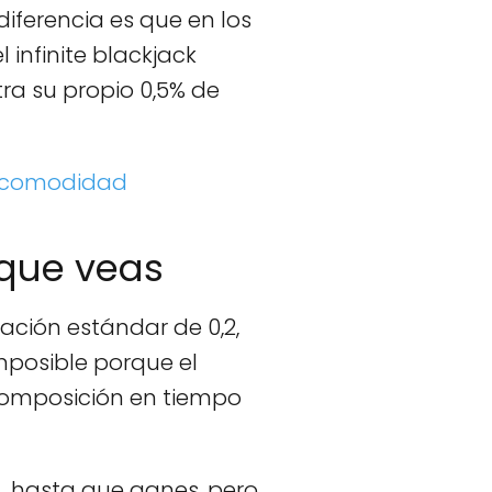
diferencia es que en los
 infinite blackjack
ra su propio 0,5% de
ta comodidad
 que veas
ación estándar de 0,2,
imposible porque el
composición en tiempo
0… hasta que ganes, pero