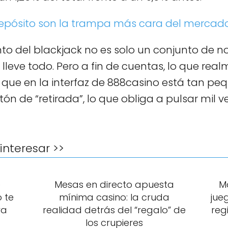
 depósito son la trampa más cara del mercad
nto del blackjack no es solo un conjunto de n
 lleve todo. Pero a fin de cuentas, lo que re
” que en la interfaz de 888casino está tan 
ón de “retirada”, lo que obliga a pulsar mil 
interesar >>
e
Mesas en directo apuesta
M
 te
mínima casino: la cruda
jue
ra
realidad detrás del “regalo” de
reg
los crupieres