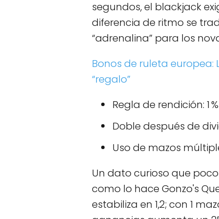
segundos, el blackjack exi
diferencia de ritmo se tr
“adrenalina” para los nova
Bonos de ruleta europea:
“regalo”
Regla de rendición: 1
Doble después de divid
Uso de mazos múltiples
Un dato curioso que pocos
como lo hace Gonzo's Que
estabiliza en 1,2; con 1 ma