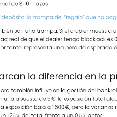
mal de 8‑10 mazos.
 depósito: la trampa del “regalo” que no pa
bién son una trampa. Si el crupier muestra u
ilidad real de que el dealer tenga blackjack e
or tanto, representa una pérdida esperada d
rcan la diferencia en la p
ra también influye en la gestión del bankrol
 una apuesta de 5 €, la exposición total alcan
la exposición baja a 1 600 €, pero la varianza
 1,25 % del total frente a un 0,5 % antes.