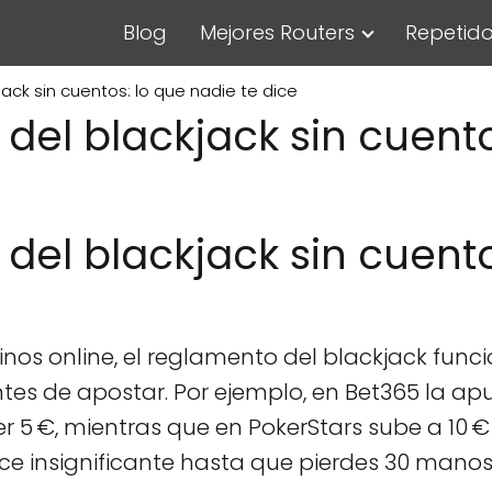
Blog
Mejores Routers
Repetido
jack sin cuentos: lo que nadie te dice
del blackjack sin cuento
del blackjack sin cuento
asinos online, el reglamento del blackjack fu
tes de apostar. Por ejemplo, en Bet365 la a
 5 €, mientras que en PokerStars sube a 10 €
ce insignificante hasta que pierdes 30 manos