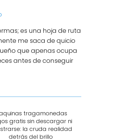
o
ormas; es una hoja de ruta
almente me saca de quicio
pequeño que apenas ocupa
veces antes de conseguir
aquinas tragamonedas
gos gratis sin descargar ni
istrarse: la cruda realidad
detrás del brillo