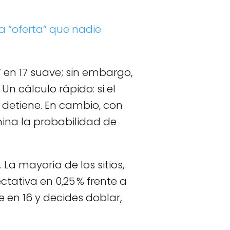
a “oferta” que nadie
” en 17 suave; sin embargo,
n cálculo rápido: si el
se detiene. En cambio, con
mina la probabilidad de
La mayoría de los sitios,
tativa en 0,25 % frente a
 en 16 y decides doblar,