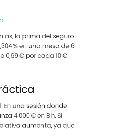
ga
n as, la prima del seguro
s 0,304 % en una mesa de 6
e 0,69 € por cada 10 €
ráctica
l. En una sesión donde
za 4 000 € en 8 h. Si
 relativa aumenta, ya que