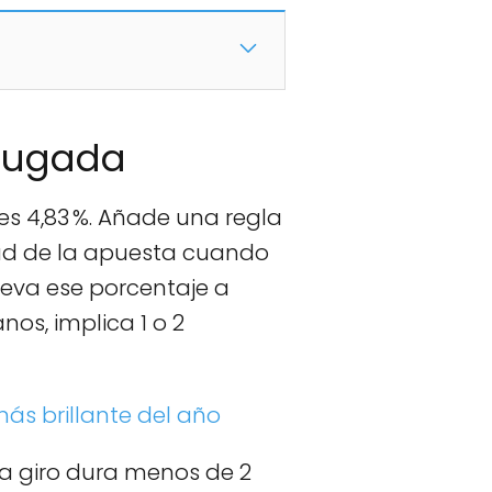
 jugada
es 4,83 %. Añade una regla
itad de la apuesta cuando
leva ese porcentaje a
nos, implica 1 o 2
más brillante del año
a giro dura menos de 2